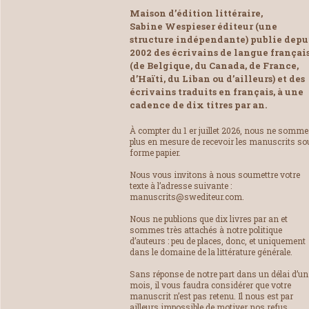
Maison d’édition littéraire,
Sabine Wespieser éditeur (une
structure indépendante) publie depu
2002 des écrivains de langue françai
(de Belgique, du Canada, de France,
d’Haïti, du Liban ou d’ailleurs) et des
écrivains traduits en français, à une
cadence de dix titres par an.
À compter du 1 er juillet 2026, nous ne somm
plus en mesure de recevoir les manuscrits so
forme papier.
Nous vous invitons à nous soumettre votre
texte à l’adresse suivante :
manuscrits@swediteur.com.
Nous ne publions que dix livres par an et
sommes très attachés à notre politique
d’auteurs : peu de places, donc, et uniquement
dans le domaine de la littérature générale.
Sans réponse de notre part dans un délai d’un
mois, il vous faudra considérer que votre
manuscrit n’est pas retenu. Il nous est par
ailleurs impossible de motiver nos refus.