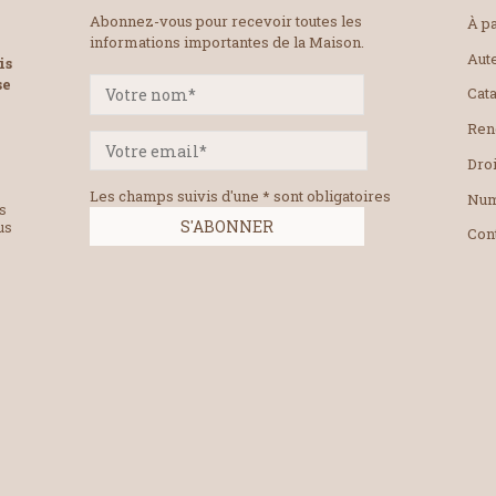
Abonnez-vous pour recevoir toutes les
À pa
informations importantes de la Maison.
Aut
is
se
Cat
Ren
Droi
Les champs suivis d'une * sont obligatoires
Num
es
us
Con