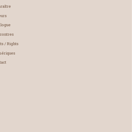
raître
eurs
alogue
contres
ts / Rights
ériques
tact