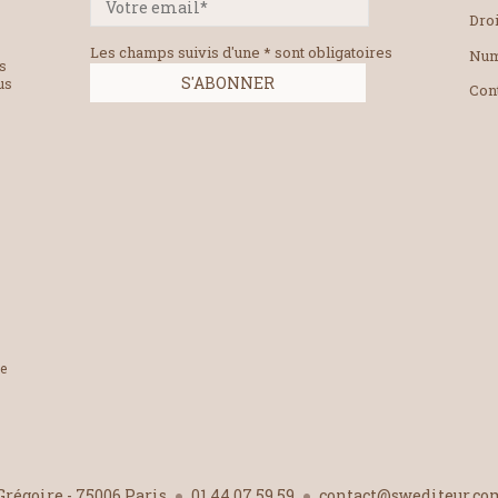
Droi
Les champs suivis d'une * sont obligatoires
Num
es
us
Con
le
-Grégoire - 75006 Paris
01 44 07 59 59
contact@swediteur.c