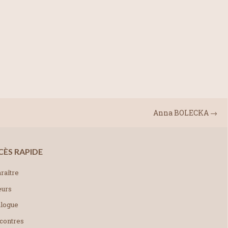
Anna BOLECKA
→
CÈS RAPIDE
raître
eurs
alogue
contres