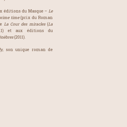
aux éditions du Masque –
Le
prime time
(prix du Roman
ie
La Cour des miracles
(
La
11) et aux éditions du
ténèbres
(2011).
ly
, son unique roman de