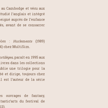
 au Cambodge et vécu aux
tudié l’anglais et intégré
seigné auprès de l’enfance
sés, avant de se consacrer
rôles :
Hurlements
(1989)
94) chez MultiSim.
ortilèges
, paraît en 1995 aux
livres dans les collections
ublie une trilogie pour la
réé et dirige, toujours chez
l est l’auteur de la série
es ouvrages de fantasy,
tastic’arts du festival de
13).