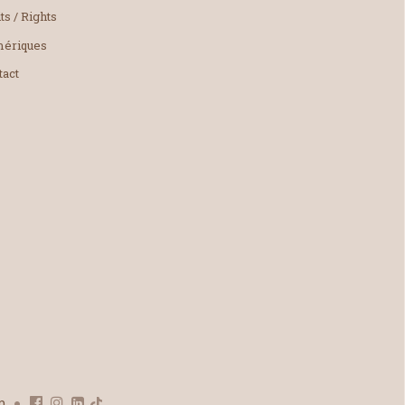
ts / Rights
ériques
tact
om