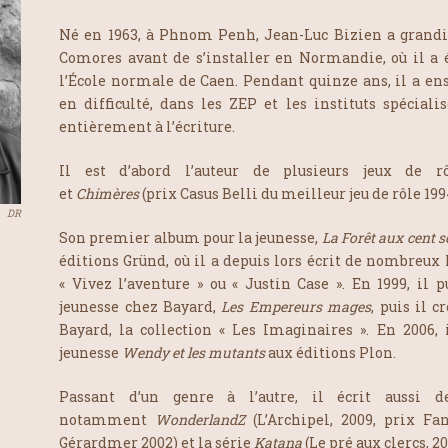
Né en 1963, à Phnom Penh, Jean-Luc Bizien a grandi
Comores avant de s’installer en Normandie, où il a é
l’École normale de Caen. Pendant quinze ans, il a en
en difficulté, dans les ZEP et les instituts spéciali
entièrement à l’écriture.
Il est d’abord l’auteur de plusieurs jeux de 
et
Chimères
(prix Casus Belli du meilleur jeu de rôle 19
DR
Son premier album pour la jeunesse,
La Forêt aux cent s
éditions Gründ, où il a depuis lors écrit de nombreux 
« Vivez l’aventure » ou « Justin Case ». En 1999, il p
jeunesse chez Bayard,
Les Empereurs mages
, puis il c
Bayard, la collection « Les Imaginaires ». En 2006, i
jeunesse
Wendy et les mutants
aux éditions Plon.
Passant d’un genre à l’autre, il écrit aussi d
notamment
WonderlandZ
(L’Archipel, 2009, prix Fan
Gérardmer 2002) et la série
Katana
(Le pré aux clercs, 20