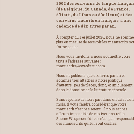
2002 des écrivains de langue françai
(de Belgique, du Canada, de France,
d’Haïti, du Liban ou d’ailleurs) et des
écrivains traduits en français, à une
cadence de dix titres par an.
À compter du 1 er juillet 2026, nous ne somm
plus en mesure de recevoir les manuscrits so
forme papier.
Nous vous invitons à nous soumettre votre
texte à l’adresse suivante :
manuscrits@swediteur.com.
Nous ne publions que dix livres par an et
sommes très attachés à notre politique
d’auteurs : peu de places, donc, et uniquement
dans le domaine de la littérature générale.
Sans réponse de notre part dans un délai d’un
mois, il vous faudra considérer que votre
manuscrit n’est pas retenu. Il nous est par
ailleurs impossible de motiver nos refus.
Sabine Wespieser éditeur n’est pas responsab
des manuscrits qui lui sont confiés.