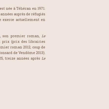
st née à Téhéran en 1971.
 années auprès de réfugiés
lle exerce actuellement en
ur, son premier roman,
Le
 prix (prix des librairies
remier roman 2012, coup de
 Ronsard de Vendôme 2013).
25, treize années après
Le