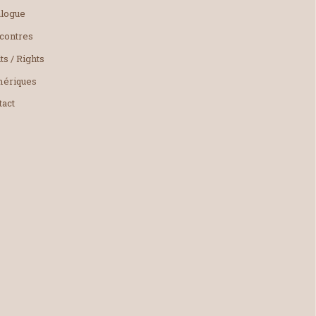
alogue
contres
ts / Rights
ériques
tact