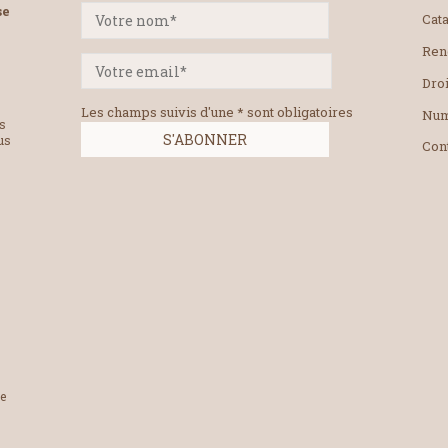
se
Cat
Ren
Droi
Les champs suivis d'une * sont obligatoires
Num
es
us
Con
le