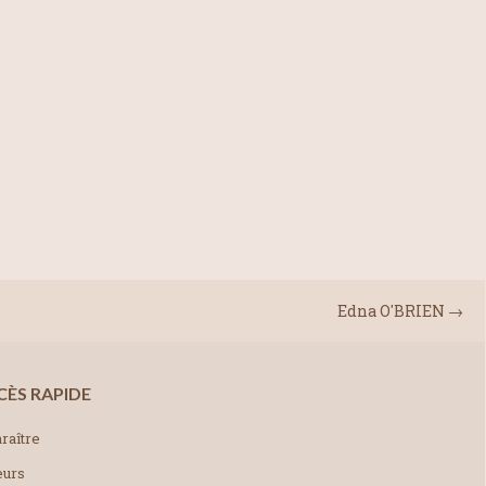
Edna O'BRIEN
→
CÈS RAPIDE
raître
eurs