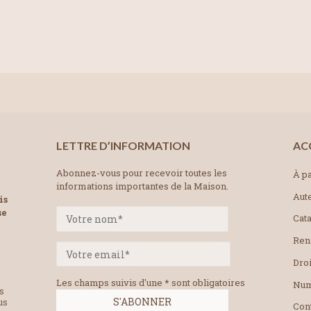
LETTRE D’INFORMATION
AC
Abonnez-vous pour recevoir toutes les
À pa
informations importantes de la Maison.
Aut
is
se
Cat
Ren
Droi
Les champs suivis d'une * sont obligatoires
Num
es
us
Con