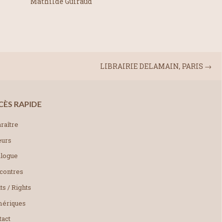
Mathilde Guiraud
LIBRAIRIE DELAMAIN, PARIS
→
CÈS RAPIDE
raître
eurs
alogue
contres
ts / Rights
ériques
tact