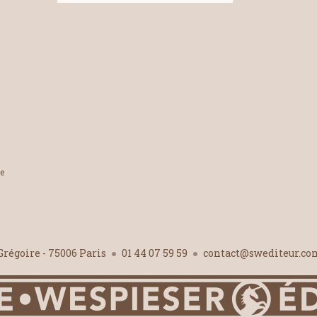
le
-Grégoire - 75006 Paris
01 44 07 59 59
contact@swediteur.c