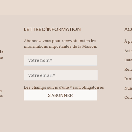
LETTRE D’INFORMATION
AC
Abonnez-vous pour recevoir toutes les
À pa
informations importantes de la Maison.
Aut
is
se
Cat
Ren
Droi
Les champs suivis d'une * sont obligatoires
Num
es
us
Con