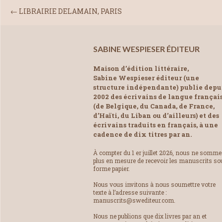
←
LIBRAIRIE DELAMAIN, PARIS
SABINE WESPIESER ÉDITEUR
Maison d’édition littéraire,
Sabine Wespieser éditeur (une
structure indépendante) publie depu
2002 des écrivains de langue françai
(de Belgique, du Canada, de France,
d’Haïti, du Liban ou d’ailleurs) et des
écrivains traduits en français, à une
cadence de dix titres par an.
À compter du 1 er juillet 2026, nous ne somm
plus en mesure de recevoir les manuscrits so
forme papier.
Nous vous invitons à nous soumettre votre
texte à l’adresse suivante :
manuscrits@swediteur.com.
Nous ne publions que dix livres par an et