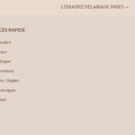
LIBRAIRIE DELAMAIN, PARIS
→
CÈS RAPIDE
raître
eurs
alogue
contres
ts / Rights
ériques
tact