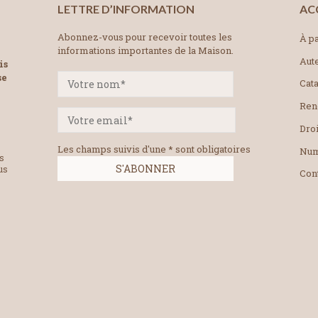
LETTRE D’INFORMATION
AC
Abonnez-vous pour recevoir toutes les
À pa
informations importantes de la Maison.
Aut
is
se
Cat
Ren
Droi
Les champs suivis d'une * sont obligatoires
Num
es
us
Con