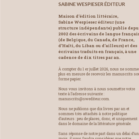
SABINE WESPIESER ÉDITEUR
Maison d’édition littéraire,
Sabine Wespieser éditeur (une
structure indépendante) publie depu
2002 des écrivains de langue françai
(de Belgique, du Canada, de France,
d’Haïti, du Liban ou d’ailleurs) et des
écrivains traduits en français, à une
cadence de dix titres par an.
À compter du 1 er juillet 2026, nous ne somm
plus en mesure de recevoir les manuscrits so
forme papier.
Nous vous invitons à nous soumettre votre
texte à l’adresse suivante :
manuscrits@swediteur.com.
Nous ne publions que dix livres par an et
sommes très attachés à notre politique
d’auteurs : peu de places, donc, et uniquement
dans le domaine de la littérature générale.
Sans réponse de notre part dans un délai d’un
mois, il vous faudra considérer que votre