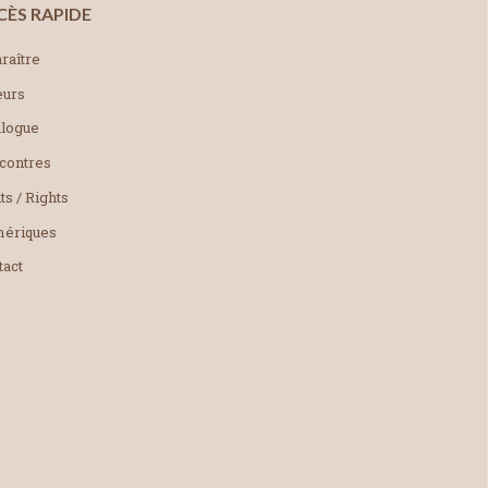
CÈS RAPIDE
raître
eurs
alogue
contres
ts / Rights
ériques
tact