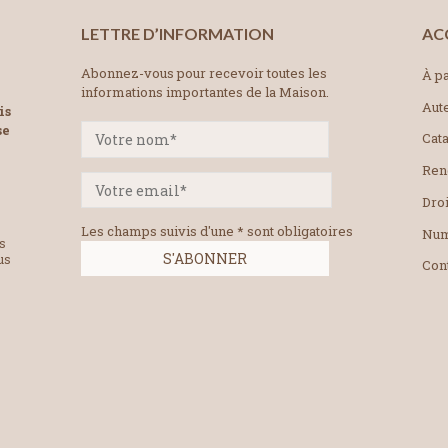
LETTRE D’INFORMATION
AC
Abonnez-vous pour recevoir toutes les
À pa
informations importantes de la Maison.
Aut
is
se
Cat
Ren
Droi
Les champs suivis d'une * sont obligatoires
Num
es
us
Con