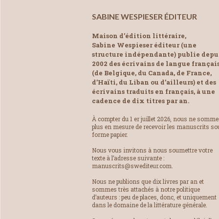
SABINE WESPIESER ÉDITEUR
Maison d’édition littéraire,
Sabine Wespieser éditeur (une
structure indépendante) publie depu
2002 des écrivains de langue françai
(de Belgique, du Canada, de France,
d’Haïti, du Liban ou d’ailleurs) et des
écrivains traduits en français, à une
cadence de dix titres par an.
À compter du 1 er juillet 2026, nous ne somm
plus en mesure de recevoir les manuscrits so
forme papier.
Nous vous invitons à nous soumettre votre
texte à l’adresse suivante :
manuscrits@swediteur.com.
Nous ne publions que dix livres par an et
sommes très attachés à notre politique
d’auteurs : peu de places, donc, et uniquement
dans le domaine de la littérature générale.