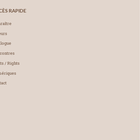
CÈS RAPIDE
raître
eurs
alogue
contres
ts / Rights
ériques
tact