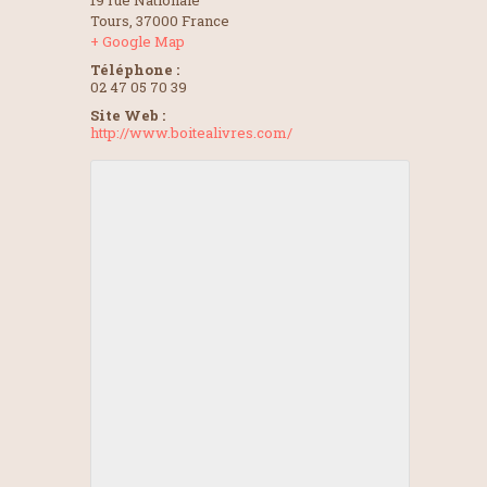
19 rue Nationale
Tours
,
37000
France
+ Google Map
Téléphone :
02 47 05 70 39
Site Web :
http://www.boitealivres.com/