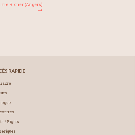
airie Richer (Angers)
CÈS RAPIDE
raître
eurs
alogue
contres
ts / Rights
ériques