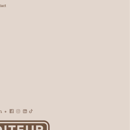
tact
om