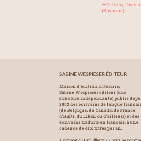
Tiffany Taverni
(Bayonne)
SABINE WESPIESER ÉDITEUR
Maison d’édition littéraire,
Sabine Wespieser éditeur (une
structure indépendante) publie depu
2002 des écrivains de langue françai
(de Belgique, du Canada, de France,
d’Haïti, du Liban ou d’ailleurs) et des
écrivains traduits en français, à une
cadence de dix titres par an.
À compter du 1 er juillet 2026, nous ne somm