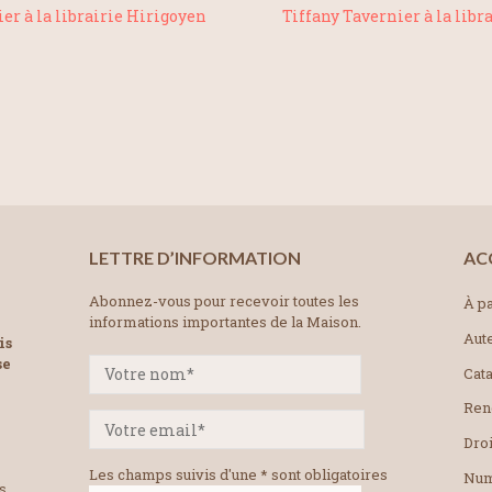
er à la librairie Hirigoyen
Tiffany Tavernier à la libr
LETTRE D’INFORMATION
AC
Abonnez-vous pour recevoir toutes les
À pa
informations importantes de la Maison.
Aut
is
se
Cat
Ren
Droi
Les champs suivis d'une * sont obligatoires
Num
es