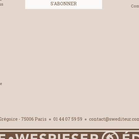
us
Con
le
-Grégoire - 75006 Paris
01 44 07 59 59
contact@swediteur.c