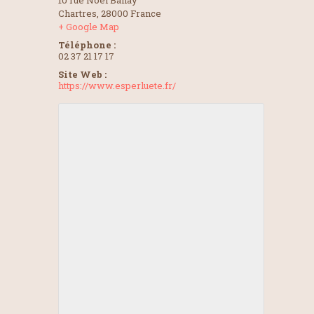
10 rue Noël Ballay
Chartres
,
28000
France
+ Google Map
Téléphone :
02 37 21 17 17
Site Web :
https://www.esperluete.fr/