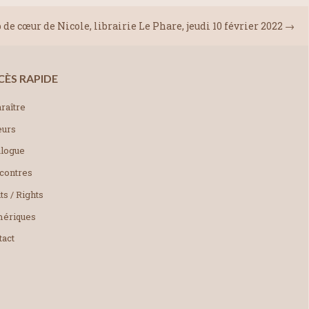
 de cœur de Nicole, librairie Le Phare, jeudi 10 février 2022
→
CÈS RAPIDE
raître
eurs
alogue
contres
ts / Rights
ériques
tact