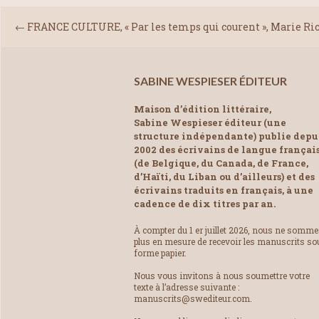
←
FRANCE CULTURE, « Par les temps qui courent », Marie Ric
SABINE WESPIESER ÉDITEUR
Maison d’édition littéraire,
Sabine Wespieser éditeur (une
structure indépendante) publie depu
2002 des écrivains de langue françai
(de Belgique, du Canada, de France,
d’Haïti, du Liban ou d’ailleurs) et des
écrivains traduits en français, à une
cadence de dix titres par an.
À compter du 1 er juillet 2026, nous ne somm
plus en mesure de recevoir les manuscrits so
forme papier.
Nous vous invitons à nous soumettre votre
texte à l’adresse suivante :
manuscrits@swediteur.com.