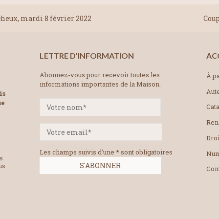
heux, mardi 8 février 2022
Coup
LETTRE D’INFORMATION
AC
Abonnez-vous pour recevoir toutes les
À pa
informations importantes de la Maison.
Aut
is
se
Cat
Ren
Droi
Les champs suivis d'une * sont obligatoires
Num
es
us
Con