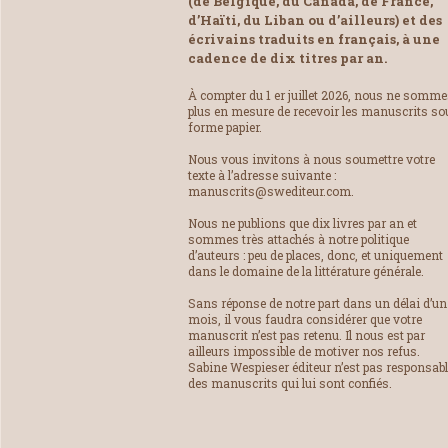
(de Belgique, du Canada, de France,
d’Haïti, du Liban ou d’ailleurs) et des
écrivains traduits en français, à une
cadence de dix titres par an.
À compter du 1 er juillet 2026, nous ne somm
plus en mesure de recevoir les manuscrits so
forme papier.
Nous vous invitons à nous soumettre votre
texte à l’adresse suivante :
manuscrits@swediteur.com.
Nous ne publions que dix livres par an et
sommes très attachés à notre politique
d’auteurs : peu de places, donc, et uniquement
dans le domaine de la littérature générale.
Sans réponse de notre part dans un délai d’un
mois, il vous faudra considérer que votre
manuscrit n’est pas retenu. Il nous est par
ailleurs impossible de motiver nos refus.
Sabine Wespieser éditeur n’est pas responsab
des manuscrits qui lui sont confiés.