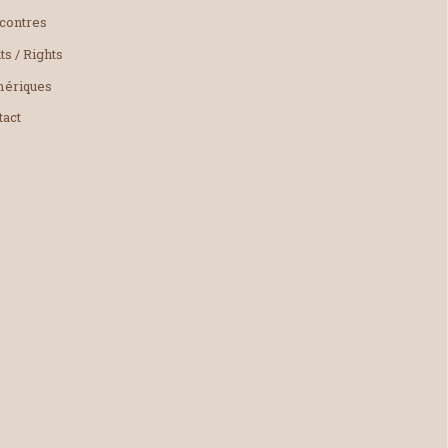
contres
ts / Rights
ériques
tact