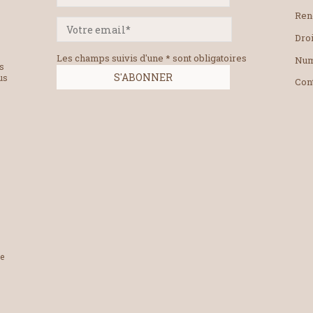
Ren
Droi
Les champs suivis d'une * sont obligatoires
Num
es
us
Con
le