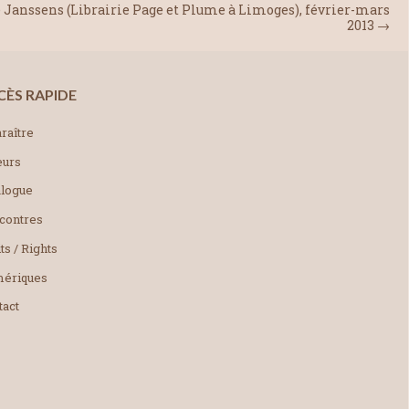
Janssens (Librairie Page et Plume à Limoges), février-mars
2013
→
CÈS RAPIDE
raître
eurs
alogue
contres
ts / Rights
ériques
tact