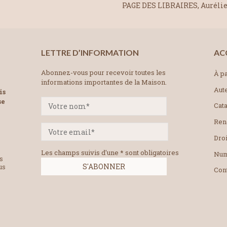
PAGE DES LIBRAIRES, Aurélie 
LETTRE D’INFORMATION
AC
Abonnez-vous pour recevoir toutes les
À pa
informations importantes de la Maison.
Aut
is
se
Cat
Ren
Droi
Les champs suivis d'une * sont obligatoires
Num
es
us
Con