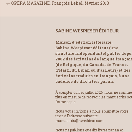
←
OPÉRA MAGAZINE, François Lehel, février 2013
SABINE WESPIESER ÉDITEUR
Maison d’édition littéraire,
Sabine Wespieser éditeur (une
structure indépendante) publie depu
2002 des écrivains de langue françai
(de Belgique, du Canada, de France,
d’Haïti, du Liban ou d’ailleurs) et des
écrivains traduits en français, à une
cadence de dix titres par an.
À compter du 1 er juillet 2026, nous ne somm
plus en mesure de recevoir les manuscrits so
forme papier.
Nous vous invitons à nous soumettre votre
texte à l’adresse suivante :
manuscrits@swediteur.com.
Nous ne publions que dix livres par an et