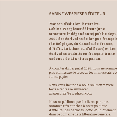
SABINE WESPIESER ÉDITEUR
Maison d’édition littéraire,
Sabine Wespieser éditeur (une
structure indépendante) publie depu
2002 des écrivains de langue françai
(de Belgique, du Canada, de France,
d’Haïti, du Liban ou d’ailleurs) et des
écrivains traduits en français, à une
cadence de dix titres par an.
À compter du 1 er juillet 2026, nous ne somm
plus en mesure de recevoir les manuscrits so
forme papier.
Nous vous invitons à nous soumettre votre
texte à l’adresse suivante :
manuscrits@swediteur.com.
Nous ne publions que dix livres par an et
sommes très attachés à notre politique
d’auteurs : peu de places, donc, et uniquement
dans le domaine de la littérature générale.