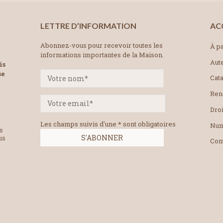
LETTRE D’INFORMATION
AC
Abonnez-vous pour recevoir toutes les
À pa
informations importantes de la Maison.
Aut
is
se
Cat
Ren
Droi
Les champs suivis d'une * sont obligatoires
Num
es
us
Con