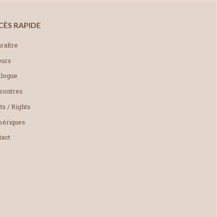
CÈS RAPIDE
raître
eurs
alogue
contres
ts / Rights
ériques
tact