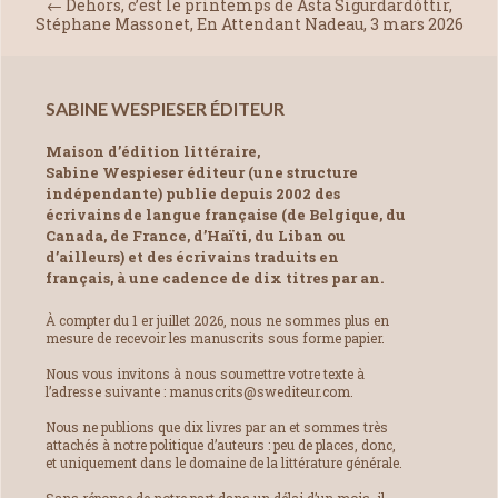
←
Dehors, c’est le printemps de Ásta Sigurdardóttir,
Stéphane Massonet, En Attendant Nadeau, 3 mars 2026
SABINE WESPIESER ÉDITEUR
Maison d’édition littéraire,
Sabine Wespieser éditeur (une structure
indépendante) publie depuis 2002 des
écrivains de langue française (de Belgique, du
Canada, de France, d’Haïti, du Liban ou
d’ailleurs) et des écrivains traduits en
français, à une cadence de dix titres par an.
À compter du 1 er juillet 2026, nous ne sommes plus en
mesure de recevoir les manuscrits sous forme papier.
Nous vous invitons à nous soumettre votre texte à
l’adresse suivante : manuscrits@swediteur.com.
Nous ne publions que dix livres par an et sommes très
attachés à notre politique d’auteurs : peu de places, donc,
et uniquement dans le domaine de la littérature générale.
Sans réponse de notre part dans un délai d’un mois, il