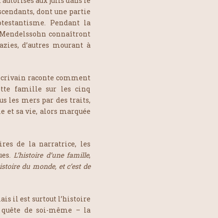
autorisés aux juifs dans le
escendants, dont une partie
rotestantisme. Pendant la
 Mendelssohn connaîtront
nazies, d’autres mourant à
’écrivain raconte comment
tte famille sur les cinq
s les mers par des traits,
ble et sa vie, alors marquée
res de la narratrice, les
ues.
L’histoire d’une famille
,
histoire du monde, et c’est de
is il est surtout l’histoire
, quête de soi-même – la