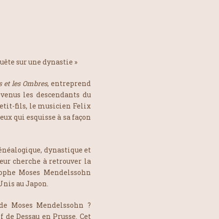
ête sur une dynastie »
s et les Ombres
, entreprend
evenus les descendants du
it-fils, le musicien Felix
ieux qui esquisse à sa façon
 généalogique, dynastique et
eur cherche à retrouver la
osophe Moses Mendelssohn
-Unis au Japon.
 de Moses Mendelssohn ?
if de Dessau en Prusse. Cet