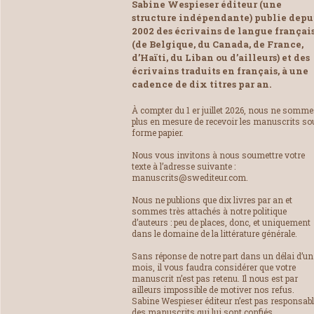
Sabine Wespieser éditeur (une
structure indépendante) publie depu
2002 des écrivains de langue françai
(de Belgique, du Canada, de France,
d’Haïti, du Liban ou d’ailleurs) et des
écrivains traduits en français, à une
cadence de dix titres par an.
À compter du 1 er juillet 2026, nous ne somm
plus en mesure de recevoir les manuscrits so
forme papier.
Nous vous invitons à nous soumettre votre
texte à l’adresse suivante :
manuscrits@swediteur.com.
Nous ne publions que dix livres par an et
sommes très attachés à notre politique
d’auteurs : peu de places, donc, et uniquement
dans le domaine de la littérature générale.
Sans réponse de notre part dans un délai d’un
mois, il vous faudra considérer que votre
manuscrit n’est pas retenu. Il nous est par
ailleurs impossible de motiver nos refus.
Sabine Wespieser éditeur n’est pas responsab
des manuscrits qui lui sont confiés.