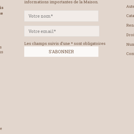
informations importantes de la Maison.
Aut
is
se
Cat
Ren
Droi
Les champs suivis d'une * sont obligatoires
Num
es
us
Con
le