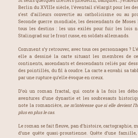
Si seuls quelques métiers (médecin, banquier…) étaient 
Berlin du XVIIIe siècle, l’éventail s’élargit pour les d
s’est d’ailleurs convertie au catholicisme ou au p
Seconde guerre mondiale, les descendants de Moses
tous les destins : les uns exilés pour fuir les lois 
Stalingrad sur le front russe, en soldats allemands.
Comment s’y retrouver, avec tous ces personnages ? L
elle a dessiné la carte situant les membres de ce
continents, ascendants et descendants reliés par dessu
des pointillés, du fil à coudre. La carte a envahi sa ta
par une rupture qu’elle évoque en creux.
D’où un roman fractal, qui conte à la fois les déboi
aventures d’une dynastie et les soubresauts historiq
note la romancière,
ne m’intéresse que si elle devient l’
plus en plus le cas
.
Le roman se fait fleuve, pan d’histoire, cartographie, ma
d’une quête quasi-proustienne. Quête d’une famille