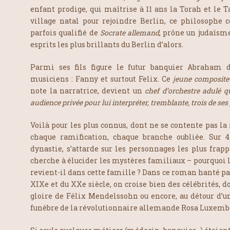
enfant prodige, qui maîtrise à 11 ans la Torah et le T
village natal pour rejoindre Berlin, ce philosophe 
parfois qualifié de
Socrate allemand
, prône un judaïsme
esprits les plus brillants du Berlin d’alors.
Parmi ses fils figure le futur banquier Abraham 
musiciens : Fanny et surtout Felix. Ce
jeune composite
note la narratrice, devient un
chef d’orchestre adulé q
audience privée pour lui interpréter, tremblante, trois de ses
Voilà pour les plus connus, dont ne se contente pas la
chaque ramification, chaque branche oubliée. Sur 4
dynastie, s’attarde sur les personnages les plus frapp
cherche à élucider les mystères familiaux – pourquoi
revient-il dans cette famille ? Dans ce roman hanté pa
XIXe et du XXe siècle, on croise bien des célébrités, 
gloire de Félix Mendelssohn ou encore, au détour d’un
funèbre de la révolutionnaire allemande Rosa Luxembou