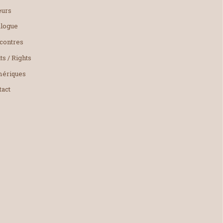
eurs
alogue
contres
ts / Rights
ériques
tact