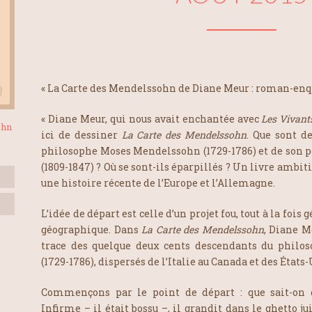
« La Carte des Mendelssohn de Diane Meur : roman-enqu
« Diane Meur, qui nous avait enchantée avec
Les Vivant
ohn
ici de dessiner
La Carte des Mendelssohn
. Que sont d
philosophe Moses Mendelssohn (1729-1786) et de son pet
(1809-1847) ? Où se sont-ils éparpillés ? Un livre ambit
une histoire récente de l’Europe et l’Allemagne.
L’idée de départ est celle d’un projet fou, tout à la fois
géographique. Dans
La Carte des Mendelssohn
, Diane M
trace des quelque deux cents descendants du phil
(1729-1786), dispersés de l’Italie au Canada et des États
Commençons par le point de départ : que sait-on
Infirme – il était bossu –, il grandit dans le ghetto ju