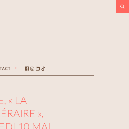
TACT
 « LA
RAIRE »,
DI 10 MAI