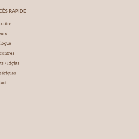
CÈS RAPIDE
raître
eurs
alogue
contres
ts / Rights
ériques
tact