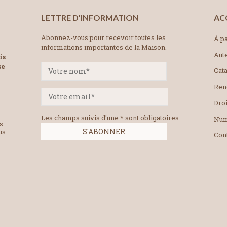
LETTRE D’INFORMATION
AC
Abonnez-vous pour recevoir toutes les
À pa
informations importantes de la Maison.
Aut
is
se
Cat
Ren
Droi
Les champs suivis d'une * sont obligatoires
Num
es
us
Con