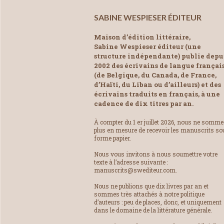
SABINE WESPIESER ÉDITEUR
Maison d’édition littéraire,
Sabine Wespieser éditeur (une
structure indépendante) publie depu
2002 des écrivains de langue françai
(de Belgique, du Canada, de France,
d’Haïti, du Liban ou d’ailleurs) et des
écrivains traduits en français, à une
cadence de dix titres par an.
À compter du 1 er juillet 2026, nous ne somm
plus en mesure de recevoir les manuscrits so
forme papier.
Nous vous invitons à nous soumettre votre
texte à l’adresse suivante :
manuscrits@swediteur.com.
Nous ne publions que dix livres par an et
sommes très attachés à notre politique
d’auteurs : peu de places, donc, et uniquement
dans le domaine de la littérature générale.