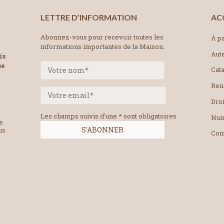
LETTRE D’INFORMATION
AC
Abonnez-vous pour recevoir toutes les
À pa
informations importantes de la Maison.
Aut
is
se
Cat
Ren
Droi
Les champs suivis d'une * sont obligatoires
Num
es
us
Con