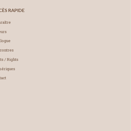
CÈS RAPIDE
raître
eurs
alogue
contres
ts / Rights
ériques
tact