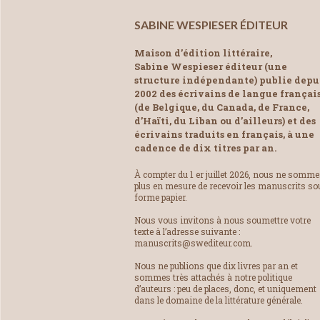
SABINE WESPIESER ÉDITEUR
Maison d’édition littéraire,
Sabine Wespieser éditeur (une
structure indépendante) publie depu
2002 des écrivains de langue françai
(de Belgique, du Canada, de France,
d’Haïti, du Liban ou d’ailleurs) et des
écrivains traduits en français, à une
cadence de dix titres par an.
À compter du 1 er juillet 2026, nous ne somm
plus en mesure de recevoir les manuscrits so
forme papier.
Nous vous invitons à nous soumettre votre
texte à l’adresse suivante :
manuscrits@swediteur.com.
Nous ne publions que dix livres par an et
sommes très attachés à notre politique
d’auteurs : peu de places, donc, et uniquement
dans le domaine de la littérature générale.