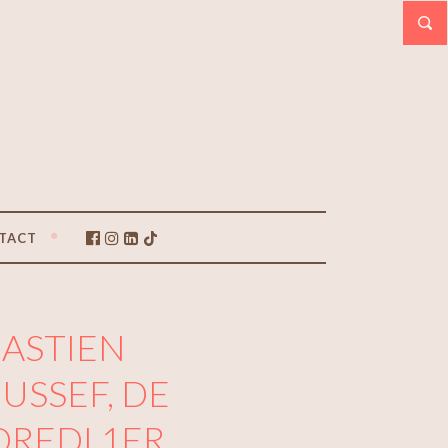
TACT
BASTIEN
USSEF, DE
NDREDI 1ER