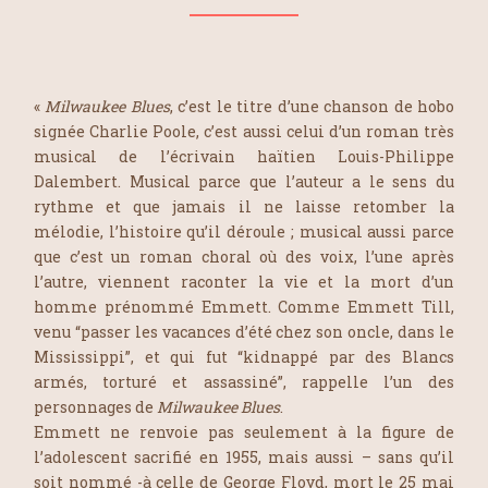
«
Milwaukee Blues
, c’est le titre d’une chanson de hobo
signée Charlie Poole, c’est aussi celui d’un roman très
musical de l’écrivain haïtien Louis-Philippe
Dalembert. Musical parce que l’auteur a le sens du
rythme et que jamais il ne laisse retomber la
mélodie, l’histoire qu’il déroule ; musical aussi parce
que c’est un roman choral où des voix, l’une après
l’autre, viennent raconter la vie et la mort d’un
homme prénommé Emmett. Comme Emmett Till,
venu
“
passer les vacances d’été chez son oncle, dans le
Mississippi
”
, et qui fut
“
kidnappé par des Blancs
armés, torturé et assassiné
”
, rappelle l’un des
personnages de
Milwaukee Blues
.
Emmett ne renvoie pas seulement à la figure de
l’adolescent sacrifié en 1955, mais aussi – sans qu’il
soit nommé -à celle de George Floyd, mort le 25 mai