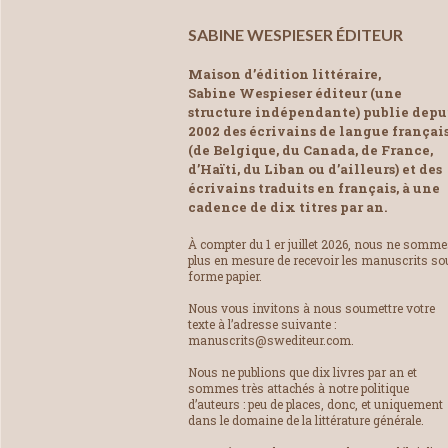
SABINE WESPIESER ÉDITEUR
Maison d’édition littéraire,
Sabine Wespieser éditeur (une
structure indépendante) publie depu
2002 des écrivains de langue françai
(de Belgique, du Canada, de France,
d’Haïti, du Liban ou d’ailleurs) et des
écrivains traduits en français, à une
cadence de dix titres par an.
À compter du 1 er juillet 2026, nous ne somm
plus en mesure de recevoir les manuscrits so
forme papier.
Nous vous invitons à nous soumettre votre
texte à l’adresse suivante :
manuscrits@swediteur.com.
Nous ne publions que dix livres par an et
sommes très attachés à notre politique
d’auteurs : peu de places, donc, et uniquement
dans le domaine de la littérature générale.