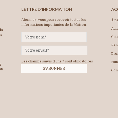
LETTRE D’INFORMATION
AC
Abonnez-vous pour recevoir toutes les
À pa
informations importantes de la Maison.
Aut
is
se
Cat
Ren
Droi
Les champs suivis d'une * sont obligatoires
Num
es
us
Con