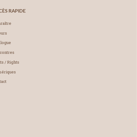
CÈS RAPIDE
raître
eurs
alogue
contres
ts / Rights
ériques
tact