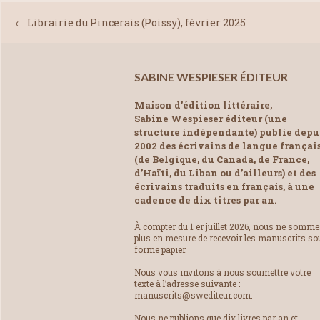
←
Librairie du Pincerais (Poissy), février 2025
SABINE WESPIESER ÉDITEUR
Maison d’édition littéraire,
Sabine Wespieser éditeur (une
structure indépendante) publie depu
2002 des écrivains de langue françai
(de Belgique, du Canada, de France,
d’Haïti, du Liban ou d’ailleurs) et des
écrivains traduits en français, à une
cadence de dix titres par an.
À compter du 1 er juillet 2026, nous ne somm
plus en mesure de recevoir les manuscrits so
forme papier.
Nous vous invitons à nous soumettre votre
texte à l’adresse suivante :
manuscrits@swediteur.com.
Nous ne publions que dix livres par an et