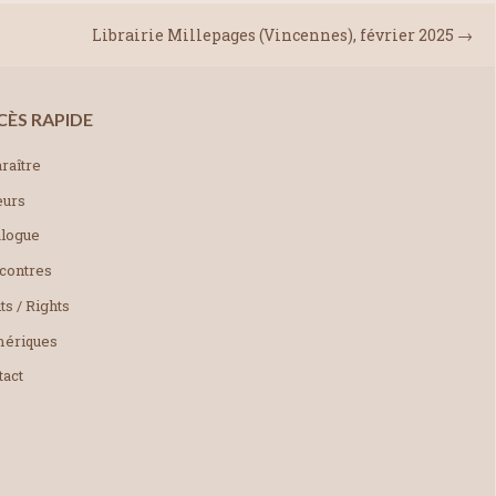
Librairie Millepages (Vincennes), février 2025
→
CÈS RAPIDE
raître
eurs
alogue
contres
ts / Rights
ériques
tact