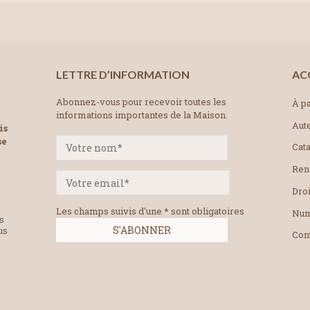
LETTRE D’INFORMATION
AC
Abonnez-vous pour recevoir toutes les
À pa
informations importantes de la Maison.
Aut
is
se
Cat
Ren
Droi
Les champs suivis d'une * sont obligatoires
Num
es
us
Con