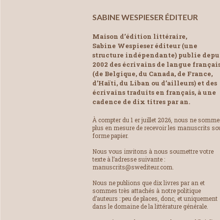
SABINE WESPIESER ÉDITEUR
Maison d’édition littéraire,
Sabine Wespieser éditeur (une
structure indépendante) publie depu
2002 des écrivains de langue françai
(de Belgique, du Canada, de France,
d’Haïti, du Liban ou d’ailleurs) et des
écrivains traduits en français, à une
cadence de dix titres par an.
À compter du 1 er juillet 2026, nous ne somm
plus en mesure de recevoir les manuscrits so
forme papier.
Nous vous invitons à nous soumettre votre
texte à l’adresse suivante :
manuscrits@swediteur.com.
Nous ne publions que dix livres par an et
sommes très attachés à notre politique
d’auteurs : peu de places, donc, et uniquement
dans le domaine de la littérature générale.