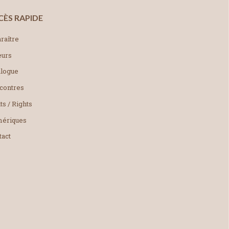
CÈS RAPIDE
raître
eurs
alogue
contres
ts / Rights
ériques
tact