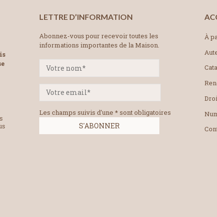
LETTRE D’INFORMATION
AC
Abonnez-vous pour recevoir toutes les
À pa
informations importantes de la Maison.
Aut
is
se
Cat
Ren
Droi
Les champs suivis d'une * sont obligatoires
Num
es
us
Con