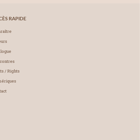
CÈS RAPIDE
raître
eurs
alogue
contres
ts / Rights
ériques
tact