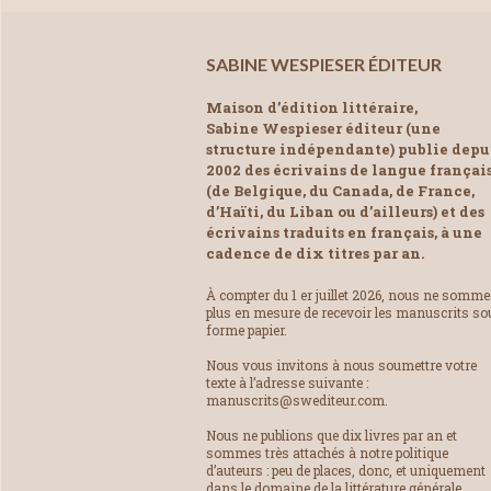
SABINE WESPIESER ÉDITEUR
Maison d’édition littéraire,
Sabine Wespieser éditeur (une
structure indépendante) publie depu
2002 des écrivains de langue françai
(de Belgique, du Canada, de France,
d’Haïti, du Liban ou d’ailleurs) et des
écrivains traduits en français, à une
cadence de dix titres par an.
À compter du 1 er juillet 2026, nous ne somm
plus en mesure de recevoir les manuscrits so
forme papier.
Nous vous invitons à nous soumettre votre
texte à l’adresse suivante :
manuscrits@swediteur.com.
Nous ne publions que dix livres par an et
sommes très attachés à notre politique
d’auteurs : peu de places, donc, et uniquement
dans le domaine de la littérature générale.