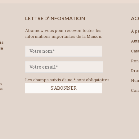
LETTRE D’INFORMATION
AC
Abonnez-vous pour recevoir toutes les
À pa
informations importantes de la Maison.
Aut
is
se
Cat
Ren
Droi
Les champs suivis d'une * sont obligatoires
Num
es
us
Con