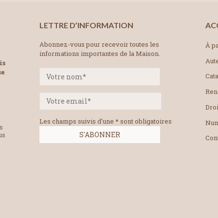
LETTRE D’INFORMATION
AC
Abonnez-vous pour recevoir toutes les
À pa
informations importantes de la Maison.
Aut
is
se
Cat
Ren
Droi
Les champs suivis d'une * sont obligatoires
Num
es
us
Con