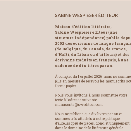
SABINE WESPIESER ÉDITEUR
Maison d’édition littéraire,
Sabine Wespieser éditeur (une
structure indépendante) publie depu
2002 des écrivains de langue françai
(de Belgique, du Canada, de France,
d’Haïti, du Liban ou d’ailleurs) et des
écrivains traduits en français, à une
cadence de dix titres par an.
À compter du 1 er juillet 2026, nous ne somm
plus en mesure de recevoir les manuscrits so
forme papier.
Nous vous invitons à nous soumettre votre
texte à l’adresse suivante :
manuscrits@swediteur.com.
Nous ne publions que dix livres par an et
sommes très attachés à notre politique
d’auteurs : peu de places, donc, et uniquement
dans le domaine de la littérature générale.