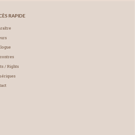
CÈS RAPIDE
raître
eurs
alogue
contres
ts / Rights
ériques
tact