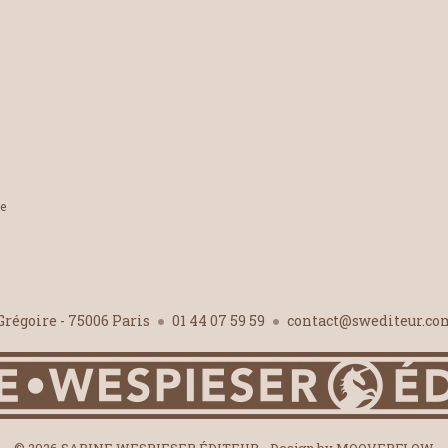
le
-Grégoire - 75006 Paris
01 44 07 59 59
contact@swediteur.c