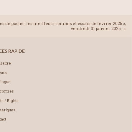
s de poche : les meilleurs romans et essais de février 2025 »,
vendredi 31 janvier 2025
→
CÈS RAPIDE
raître
eurs
alogue
contres
ts / Rights
ériques
tact