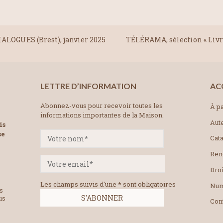
ALOGUES (Brest), janvier 2025
TÉLÉRAMA, sélection « Livre
LETTRE D’INFORMATION
AC
Abonnez-vous pour recevoir toutes les
À pa
informations importantes de la Maison.
Aut
is
se
Cat
Ren
Droi
Les champs suivis d'une * sont obligatoires
Num
es
us
Con