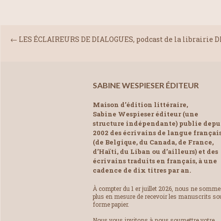
←
LES ÉCLAIREURS DE DIALOGUES, podcast de la librairie DI
SABINE WESPIESER ÉDITEUR
Maison d’édition littéraire,
Sabine Wespieser éditeur (une
structure indépendante) publie depu
2002 des écrivains de langue françai
(de Belgique, du Canada, de France,
d’Haïti, du Liban ou d’ailleurs) et des
écrivains traduits en français, à une
cadence de dix titres par an.
À compter du 1 er juillet 2026, nous ne somm
plus en mesure de recevoir les manuscrits so
forme papier.
Nous vous invitons à nous soumettre votre