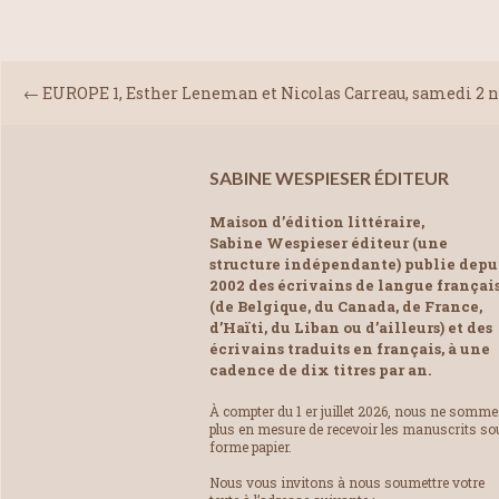
←
EUROPE 1, Esther Leneman et Nicolas Carreau, samedi 2 
SABINE WESPIESER ÉDITEUR
Maison d’édition littéraire,
Sabine Wespieser éditeur (une
structure indépendante) publie depu
2002 des écrivains de langue françai
(de Belgique, du Canada, de France,
d’Haïti, du Liban ou d’ailleurs) et des
écrivains traduits en français, à une
cadence de dix titres par an.
À compter du 1 er juillet 2026, nous ne somm
plus en mesure de recevoir les manuscrits so
forme papier.
Nous vous invitons à nous soumettre votre