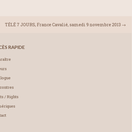
TÉLÉ 7 JOURS, France Cavalié, samedi 9 novembre 2013
→
CÈS RAPIDE
raître
eurs
alogue
contres
ts / Rights
ériques
tact