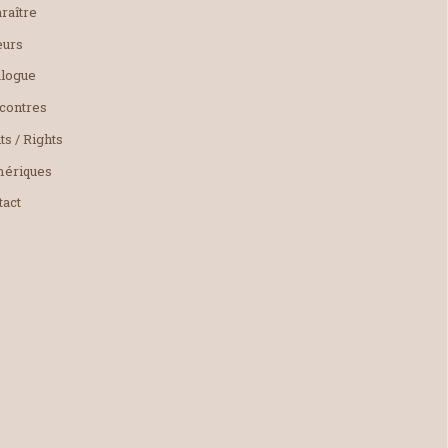
raître
eurs
alogue
contres
ts / Rights
ériques
tact