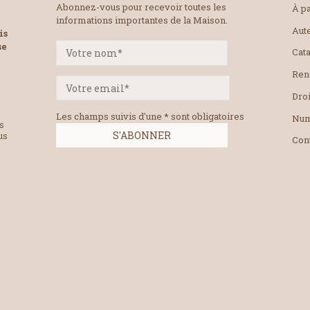
Abonnez-vous pour recevoir toutes les
À pa
informations importantes de la Maison.
Aut
is
se
Cat
Ren
Droi
Les champs suivis d'une * sont obligatoires
Num
es
us
Con