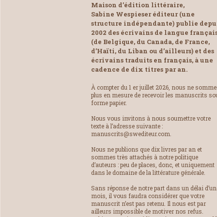
Maison d’édition littéraire,
Sabine Wespieser éditeur (une
structure indépendante) publie depu
2002 des écrivains de langue françai
(de Belgique, du Canada, de France,
d’Haïti, du Liban ou d’ailleurs) et des
écrivains traduits en français, à une
cadence de dix titres par an.
À compter du 1 er juillet 2026, nous ne somm
plus en mesure de recevoir les manuscrits so
forme papier.
Nous vous invitons à nous soumettre votre
texte à l’adresse suivante :
manuscrits@swediteur.com.
Nous ne publions que dix livres par an et
sommes très attachés à notre politique
d’auteurs : peu de places, donc, et uniquement
dans le domaine de la littérature générale.
Sans réponse de notre part dans un délai d’un
mois, il vous faudra considérer que votre
manuscrit n’est pas retenu. Il nous est par
ailleurs impossible de motiver nos refus.