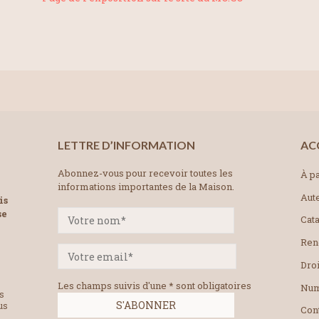
LETTRE D’INFORMATION
AC
Abonnez-vous pour recevoir toutes les
À pa
informations importantes de la Maison.
Aut
is
se
Cat
Ren
Droi
Les champs suivis d'une * sont obligatoires
Num
es
us
Con