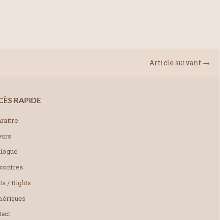
Article suivant →
CÈS RAPIDE
raître
eurs
alogue
contres
ts / Rights
ériques
tact