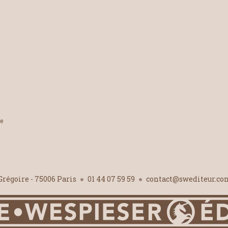
le
-Grégoire - 75006 Paris
01 44 07 59 59
contact@swediteur.c