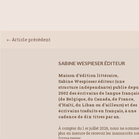
← Article précédent
SABINE WESPIESER ÉDITEUR
Maison d’édition littéraire,
Sabine Wespieser éditeur (une
structure indépendante) publie depu
2002 des écrivains de langue françai
(de Belgique, du Canada, de France,
d’Haïti, du Liban ou d’ailleurs) et des
écrivains traduits en français, à une
cadence de dix titres par an.
À compter du 1 er juillet 2026, nous ne somm
plus en mesure de recevoir les manuscrits so
forme papier.