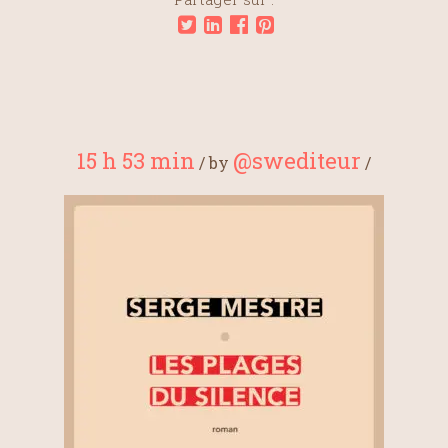
15 h 53 min
@swediteur
/
by
/