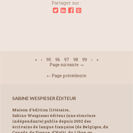
Partager sur :
«
‹
95
96
97
98
99
›
»
Page suivante →
← Page précédente
SABINE WESPIESER ÉDITEUR
Maison d’édition littéraire,
Sabine Wespieser éditeur (une structure
indépendante) publie depuis 2002 des
écrivains de langue française (de Belgique, du
Canada, de France, d’Haïti, du Liban ou