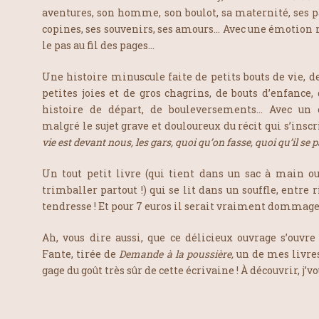
aventures, son homme, son boulot, sa maternité, ses pa
copines, ses souvenirs, ses amours… Avec une émotion r
le pas au fil des pages…
Une histoire minuscule faite de petits bouts de vie, d
petites joies et de gros chagrins, de bouts d’enfanc
histoire de départ, de bouleversements… Avec un 
malgré le sujet grave et douloureux du récit qui s’inscr
vie est devant nous, les gars, quoi qu’on fasse, quoi qu’il se 
Un tout petit livre (qui tient dans un sac à main ou
trimballer partout !) qui se lit dans un souffle, entre
tendresse ! Et pour 7 euros il serait vraiment dommage 
Ah, vous dire aussi, que ce délicieux ouvrage s’ouvr
Fante, tirée de
Demande à la poussière,
un de mes livres
gage du goût très sûr de cette écrivaine ! À découvrir, j’vou