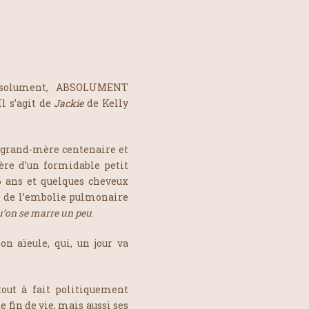
 absolument, ABSOLUMENT
Il s’agit de
Jackie
de Kelly
a grand-mère centenaire et
ère d’un formidable petit
6 ans et quelques cheveux
ce de l’embolie pulmonaire
qu’on se marre un peu
.
on aïeule, qui, un jour va
out à fait politiquement
e fin de vie, mais aussi ses