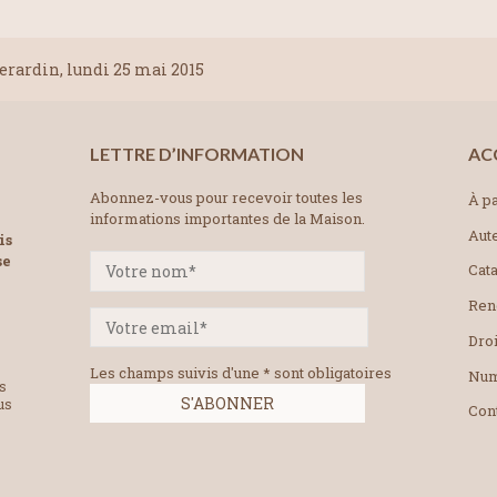
ardin, lundi 25 mai 2015
LETTRE D’INFORMATION
AC
Abonnez-vous pour recevoir toutes les
À pa
informations importantes de la Maison.
Aut
is
se
Cat
Ren
Droi
Les champs suivis d'une * sont obligatoires
Num
es
us
Con