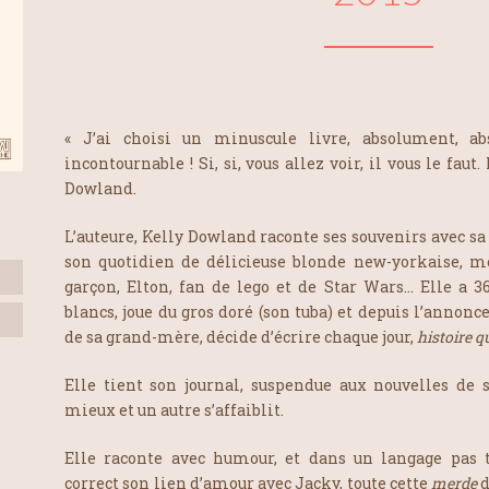
« J’ai choisi un minuscule livre, absolument,
incontournable ! Si, si, vous allez voir, il vous le faut. 
Dowland.
L’auteure, Kelly Dowland raconte ses souvenirs avec s
son quotidien de délicieuse blonde new-yorkaise, m
garçon, Elton, fan de lego et de Star Wars… Elle a 3
blancs, joue du gros doré (son tuba) et depuis l’annon
de sa grand-mère, décide d’écrire chaque jour,
histoire 
Elle tient son journal, suspendue aux nouvelles de s
mieux et un autre s’affaiblit.
Elle raconte avec humour, et dans un langage pas t
correct son lien d’amour avec Jacky, toute cette
merde
d