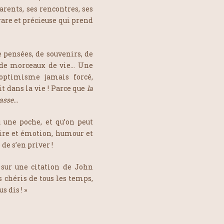
rents, ses rencontres, ses
are et précieuse qui prend
e pensées, de souvenirs, de
e, de morceaux de vie… Une
optimisme jamais forcé,
it dans la vie ! Parce que
la
passe…
 une poche, et qu’on peut
 rire et émotion, humour et
de s’en priver !
e sur une citation de John
 chéris de tous les temps,
s dis ! »