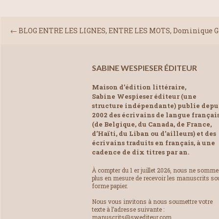
←
BLOG ENTRE LES LIGNES, ENTRE LES MOTS, Dominique Ger
SABINE WESPIESER ÉDITEUR
Maison d’édition littéraire,
Sabine Wespieser éditeur (une
structure indépendante) publie depu
2002 des écrivains de langue françai
(de Belgique, du Canada, de France,
d’Haïti, du Liban ou d’ailleurs) et des
écrivains traduits en français, à une
cadence de dix titres par an.
À compter du 1 er juillet 2026, nous ne somm
plus en mesure de recevoir les manuscrits so
forme papier.
Nous vous invitons à nous soumettre votre
texte à l’adresse suivante :
manuscrits@swediteur.com.