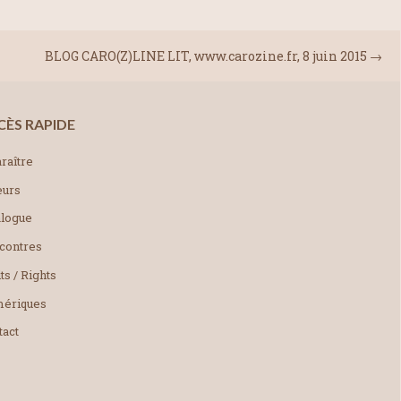
BLOG CARO(Z)LINE LIT, www.carozine.fr, 8 juin 2015
→
CÈS RAPIDE
raître
eurs
alogue
contres
ts / Rights
ériques
tact