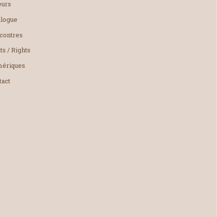
eurs
alogue
contres
ts / Rights
ériques
tact