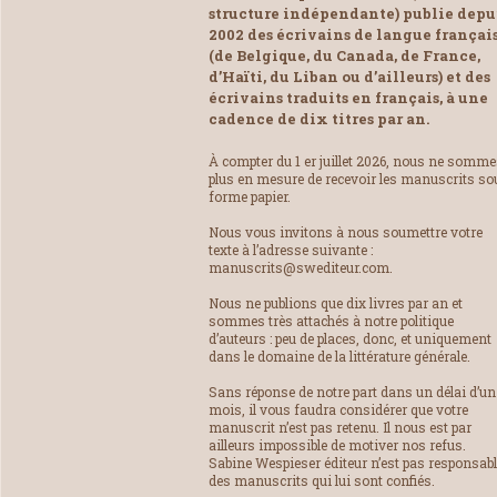
structure indépendante) publie depu
2002 des écrivains de langue françai
(de Belgique, du Canada, de France,
d’Haïti, du Liban ou d’ailleurs) et des
écrivains traduits en français, à une
cadence de dix titres par an.
À compter du 1 er juillet 2026, nous ne somm
plus en mesure de recevoir les manuscrits so
forme papier.
Nous vous invitons à nous soumettre votre
texte à l’adresse suivante :
manuscrits@swediteur.com.
Nous ne publions que dix livres par an et
sommes très attachés à notre politique
d’auteurs : peu de places, donc, et uniquement
dans le domaine de la littérature générale.
Sans réponse de notre part dans un délai d’un
mois, il vous faudra considérer que votre
manuscrit n’est pas retenu. Il nous est par
ailleurs impossible de motiver nos refus.
Sabine Wespieser éditeur n’est pas responsab
des manuscrits qui lui sont confiés.