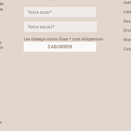
Aut
is
se
Cat
Ren
Droi
Les champs suivis d'une * sont obligatoires
Num
es
us
Con
le