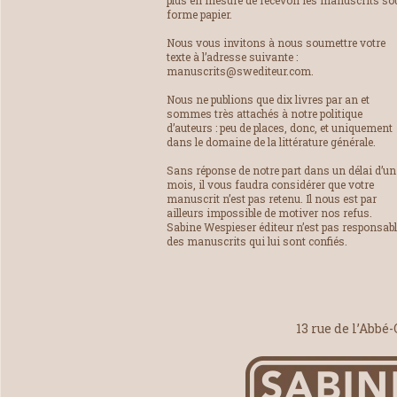
plus en mesure de recevoir les manuscrits so
forme papier.
Nous vous invitons à nous soumettre votre
texte à l’adresse suivante :
manuscrits@swediteur.com.
Nous ne publions que dix livres par an et
sommes très attachés à notre politique
d’auteurs : peu de places, donc, et uniquement
dans le domaine de la littérature générale.
Sans réponse de notre part dans un délai d’un
mois, il vous faudra considérer que votre
manuscrit n’est pas retenu. Il nous est par
ailleurs impossible de motiver nos refus.
Sabine Wespieser éditeur n’est pas responsab
des manuscrits qui lui sont confiés.
13 rue de l’Abbé