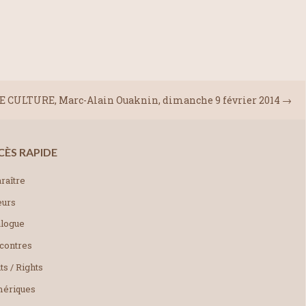
 CULTURE, Marc-Alain Ouaknin, dimanche 9 février 2014
→
CÈS RAPIDE
raître
eurs
alogue
contres
ts / Rights
ériques