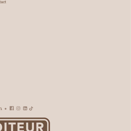
tact
om