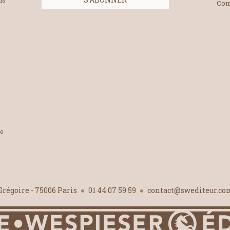
us
Con
le
-Grégoire - 75006 Paris
01 44 07 59 59
contact@swediteur.c