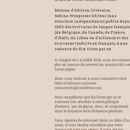
Maison d’édition littéraire,
Sabine Wespieser éditeur (une
structure indépendante) publie depu
2002 des écrivains de langue françai
(de Belgique, du Canada, de France,
d’Haïti, du Liban ou d’ailleurs) et des
écrivains traduits en français, à une
cadence de dix titres par an.
À compter du 1 er juillet 2026, nous ne somm
plus en mesure de recevoir les manuscrits so
forme papier.
Nous vous invitons à nous soumettre votre
texte à l’adresse suivante :
manuscrits@swediteur.com.
Nous ne publions que dix livres par an et
sommes très attachés à notre politique
d’auteurs : peu de places, donc, et uniquement
dans le domaine de la littérature générale.
Sans réponse de notre part dans un délai d’un
mois, il vous faudra considérer que votre
manuscrit n’est pas retenu. Il nous est par