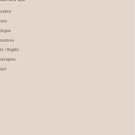
raître
eurs
alogue
contres
ts / Rights
ériques
tact