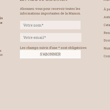
Abonnez-vous pour recevoir toutes les
À pa
informations importantes de la Maison.
Aut
is
se
Cat
Ren
Droi
Les champs suivis d'une * sont obligatoires
Num
es
us
Con