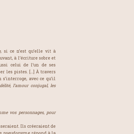
e
, si ce n’est qu’elle vit à
ant, à l’écriture sobre et
ssi celui de l’un de ses
r les pistes. […] À travers
 s’interroge, avec ce qu’il
délité, l’amour conjugal, les
omme vos personnages, pour
seraient. Ils créeraient de
? Le pseudonyme répond à la