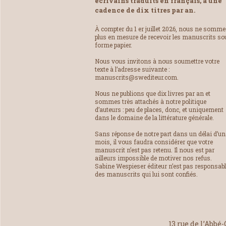
écrivains traduits en français, à une
cadence de dix titres par an.
À compter du 1 er juillet 2026, nous ne somm
plus en mesure de recevoir les manuscrits so
forme papier.
Nous vous invitons à nous soumettre votre
texte à l’adresse suivante :
manuscrits@swediteur.com.
Nous ne publions que dix livres par an et
sommes très attachés à notre politique
d’auteurs : peu de places, donc, et uniquement
dans le domaine de la littérature générale.
Sans réponse de notre part dans un délai d’un
mois, il vous faudra considérer que votre
manuscrit n’est pas retenu. Il nous est par
ailleurs impossible de motiver nos refus.
Sabine Wespieser éditeur n’est pas responsab
des manuscrits qui lui sont confiés.
13 rue de l’Abbé