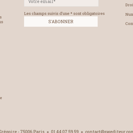
Droi
Les champs suivis d'une * sont obligatoires
Num
es
us
Con
le
-Grégoire - 75006 Paris
01 44 07 59 59
contact@swediteur.c