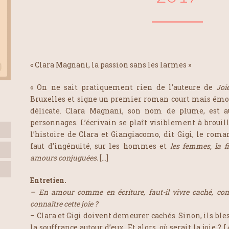
« Clara Magnani, la passion sans les larmes »
« On ne sait pratiquement rien de l’auteure de
Joi
Bruxelles et signe un premier roman court mais émouv
délicate. Clara Magnani, son nom de plume, est au
personnages. L’écrivain se plaît visiblement à brouille
l’histoire de Clara et Giangiacomo, dit Gigi, le roman
faut d’ingénuité, sur les hommes et
les femmes, la fi
amours conjuguées.
[…]
Entretien.
– En amour comme en écriture, faut-il vivre caché, c
connaître cette joie ?
– Clara et Gigi doivent demeurer cachés. Sinon, ils bles
la souffrance autour d’eux. Et alors, où serait la joie 