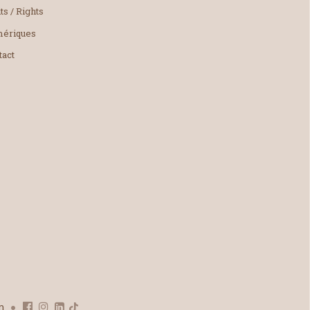
ts / Rights
ériques
tact
om