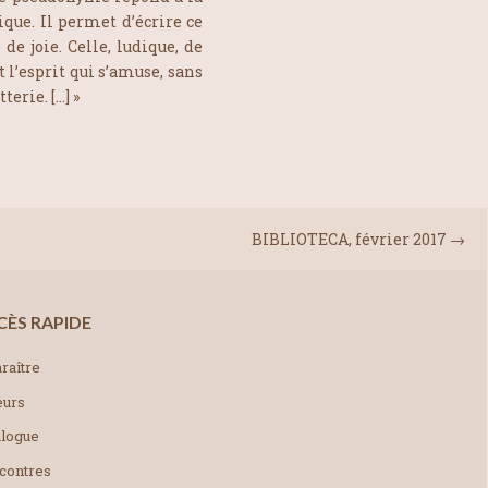
que. Il permet d’écrire ce
de joie. Celle, ludique, de
t l’esprit qui s’amuse, sans
erie. […] »
BIBLIOTECA, février 2017
→
CÈS RAPIDE
raître
eurs
alogue
contres