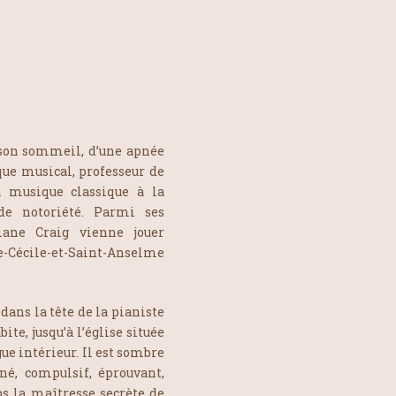
 son sommeil, d’une apnée
ique musical, professeur de
a musique classique à la
 de notoriété. Parmi ses
iane Craig vienne jouer
e-Cécile-et-Saint-Anselme
dans la tête de la pianiste
e, jusqu’à l’église située
ue intérieur. Il est sombre
né, compulsif, éprouvant,
s la maîtresse secrète de