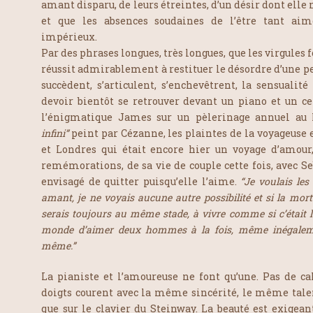
amant disparu, de leurs étreintes, d’un désir dont elle 
et que les absences soudaines de l’être tant aim
impérieux.
Par des phrases longues, très longues, que les virgules 
réussit admirablement à restituer le désordre d’une 
succèdent, s’articulent, s’enchevêtrent, la sensualité
devoir bientôt se retrouver devant un piano et un ce
l’énigmatique James sur un pèlerinage annuel au 
infini”
peint par Cézanne, les plaintes de la voyageus
et Londres qui était encore hier un voyage d’amour, 
remémorations, de sa vie de couple cette fois, avec Se
envisagé de quitter puisqu’elle l’aime.
“Je voulais le
amant, je ne voyais aucune autre possibilité et si la mort
serais toujours au même stade, à vivre comme si c’était l
monde d’aimer deux hommes à la fois, même inégalem
même.”
La pianiste et l’amoureuse ne font qu’une. Pas de calc
doigts courent avec la même sincérité, le même talen
que sur le clavier du Steinway. La beauté est exigean