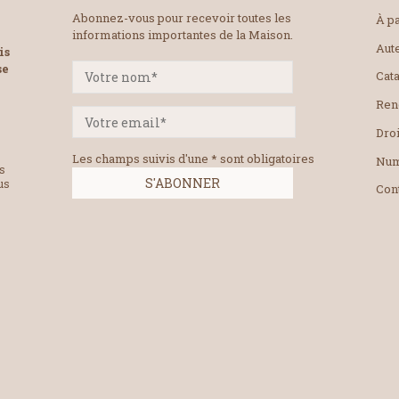
Abonnez-vous pour recevoir toutes les
À pa
informations importantes de la Maison.
Aut
is
se
Cat
Ren
Droi
Les champs suivis d'une * sont obligatoires
Num
es
us
Con