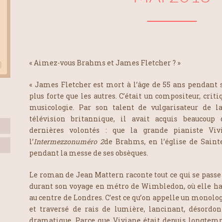
« Aimez-vous Brahms et James Fletcher ? »
« James Fletcher est mort à l’âge de 55 ans pendant
plus forte que les autres. C’était un compositeur, crit
musicologie. Par son talent de vulgarisateur de l
télévision britannique, il avait acquis beaucoup
dernières volontés : que la grande pianiste Viv
l’
Intermezzo
numéro 2
de Brahms, en l’église de Saint
pendant la messe de ses obsèques.
Le roman de Jean Mattern raconte tout ce qui se passe 
durant son voyage en métro de Wimbledon, où elle habit
au centre de Londres. C’est ce qu’on appelle un monolog
et traversé de rais de lumière, lancinant, désordon
dramatique. Parce que Viviane était depuis longtemp