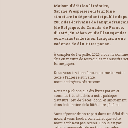
Maison d’édition littéraire,
Sabine Wespieser éditeur (une
structure indépendante) publie depu
2002 des écrivains de langue françai
(de Belgique, du Canada, de France,
d’Haïti, du Liban ou d’ailleurs) et des
écrivains traduits en français, à une
cadence de dix titres par an.
À compter du 1 er juillet 2026, nous ne somm
plus en mesure de recevoir les manuscrits so
forme papier.
Nous vous invitons à nous soumettre votre
texte à l’adresse suivante :
manuscrits@swediteur.com.
Nous ne publions que dix livres par an et
sommes très attachés à notre politique
d’auteurs : peu de places, donc, et uniquement
dans le domaine de la littérature générale.
Sans réponse de notre part dans un délai d’un
mois, il vous faudra considérer que votre
manuscrit n’est pas retenu. Il nous est par
ailleurs impossible de motiver nos refus.