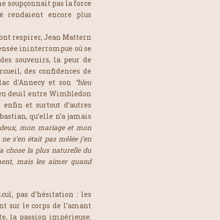
ne soupçonnait pas la force
é rendaient encore plus
font respirer, Jean Mattern
pensée ininterrompue où se
 des souvenirs, la peur de
rcueil, des confidences de
lac d’Annecy et son
“bleu
e en deuil entre Wimbledon
enfin et surtout d’autres
bastian, qu’elle n’a jamais
s deux, mon mariage et mon
 ne s’en était pas mêlée j’en
a chose la plus naturelle du
ent, mais les aimer quand
ul, pas d’hésitation : les
t sur le corps de l’amant
te, la passion impérieuse.