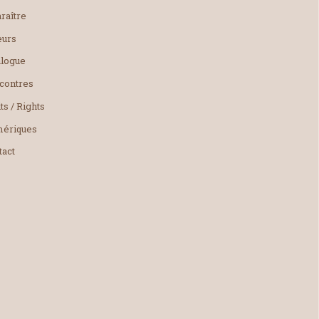
raître
eurs
alogue
contres
ts / Rights
ériques
tact