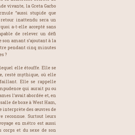
nde vivante, la Greta Garbo
rmule “aussi stupide que
 retour inattendu sera un
quoi a-t-elle accepté sans
apable de relever un défi
e son amant s’ajoutant à la
être pendant cinq minutes
es ?
quel elle étouffe. Elle se
 resté mythique, où elle
illant. Elle se rappelle
 impudence qui aurait pu ou
James l’avait abordée et, en
 salle de boxe à West Ham,
le interprète des œuvres de
 reconnue. Surtout leurs
voyage en métro est aussi
du corps et du sexe de son