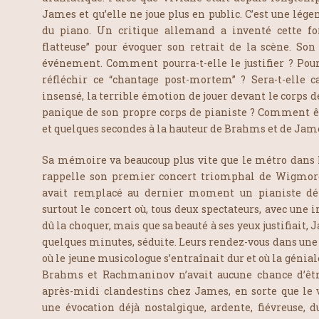
James et qu’elle ne joue plus en public. C’est une lége
du piano. Un critique allemand a inventé cette fo
flatteuse” pour évoquer son retrait de la scène. Son
événement. Comment pourra-t-elle le justifier ? Pour
réfléchir ce “chantage post-mortem” ? Sera-t-elle c
insensé, la terrible émotion de jouer devant le corps d
panique de son propre corps de pianiste ? Comment 
et quelques secondes à la hauteur de Brahms et de Jam
Sa mémoire va beaucoup plus vite que le métro dans le
rappelle son premier concert triomphal de Wigmore,
avait remplacé au dernier moment un pianiste défa
surtout le concert où, tous deux spectateurs, avec une
dû la choquer, mais que sa beauté à ses yeux justifiait, 
quelques minutes, séduite. Leurs rendez-vous dans une
où le jeune musicologue s’entraînait dur et où la génia
Brahms et Rachmaninov n’avait aucune chance d’être
après-midi clandestins chez James, en sorte que le 
une évocation déjà nostalgique, ardente, fiévreuse, 