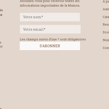
Abonnez-vous pour recevoir toutes les
À pa
informations importantes de la Maison.
Aut
is
se
Cat
Ren
Droi
Les champs suivis d'une * sont obligatoires
Num
es
us
Con
le