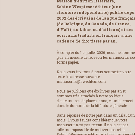
Maison d’édition littéraire,
Sabine Wespieser éditeur (une
structure indépendante) publie depu
2002 des écrivains de langue françai
(de Belgique, du Canada, de France,
d’Haïti, du Liban ou d’ailleurs) et des
écrivains traduits en français, à une
cadence de dix titres par an.
À compter du 1 er juillet 2026, nous ne somm
plus en mesure de recevoir les manuscrits so
forme papier.
Nous vous invitons à nous soumettre votre
texte à l’adresse suivante :
manuscrits@swediteur.com.
Nous ne publions que dix livres par an et
sommes très attachés à notre politique
d’auteurs : peu de places, donc, et uniquement
dans le domaine de la littérature générale.
Sans réponse de notre part dans un délai d’un
mois, il vous faudra considérer que votre
manuscrit n’est pas retenu. Il nous est par
ailleurs impossible de motiver nos refus.
Sabine Wespieser éditeur n’est pas responsab