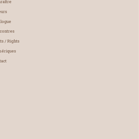
raître
eurs
alogue
contres
ts / Rights
ériques
tact