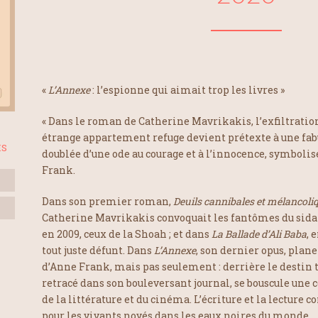
«
L’Annexe
: l’espionne qui aimait trop les livres »
« Dans le roman de Catherine Mavrikakis, l’exfiltrati
étrange appartement refuge devient prétexte à une fabul
IS
doublée d’une ode au courage et à l’innocence, symbolisé
Frank.
Dans son premier roman,
Deuils cannibales et mélancoli
Catherine Mavrikakis convoquait les fantômes du sida
en 2009, ceux de la Shoah ; et dans
La Ballade d’Ali Baba
, 
tout juste défunt. Dans
L’Annexe
, son dernier opus, plane
d’Anne Frank, mais pas seulement : derrière le destin tr
retracé dans son bouleversant journal, se bouscule une 
de la littérature et du cinéma. L’écriture et la lecture
pour les vivants noyés dans les eaux noires du monde…