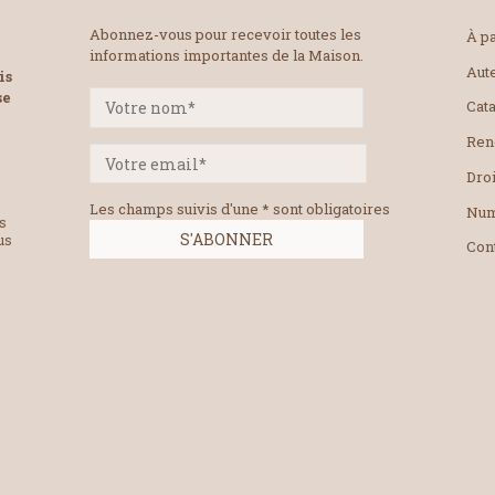
Abonnez-vous pour recevoir toutes les
À pa
informations importantes de la Maison.
Aut
is
se
Cat
Ren
Droi
Les champs suivis d'une * sont obligatoires
Num
es
us
Con