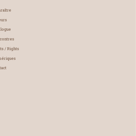
raître
eurs
alogue
contres
ts / Rights
ériques
tact