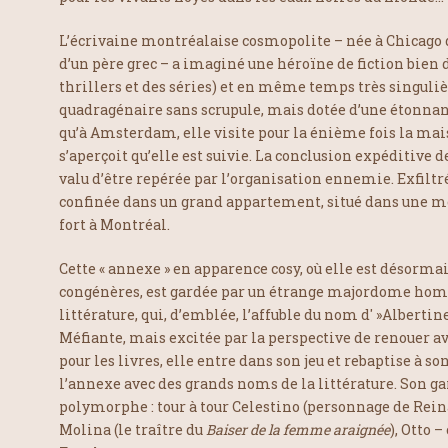
L’écrivaine montréalaise cosmopolite – née à Chicago 
d’un père grec – a imaginé une héroïne de fiction bien 
thrillers et des séries) et en même temps très singuli
quadragénaire sans scrupule, mais dotée d’une étonnant
qu’à Amsterdam, elle visite pour la énième fois la mai
s’aperçoit qu’elle est suivie. La conclusion expéditive 
valu d’être repérée par l’organisation ennemie. Exfiltré
confinée dans un grand appartement, situé dans une m
fort à Montréal.
Cette « annexe » en apparence cosy, où elle est désormai
congénères, est gardée par un étrange majordome homo
littérature, qui, d’emblée, l’affuble du nom d' »Albertine
Méfiante, mais excitée par la perspective de renouer av
pour les livres, elle entre dans son jeu et rebaptise à so
l’annexe avec des grands noms de la littérature. Son g
polymorphe : tour à tour Celestino (personnage de Rein
Molina (le traître du
Baiser de la femme araignée
), Otto 