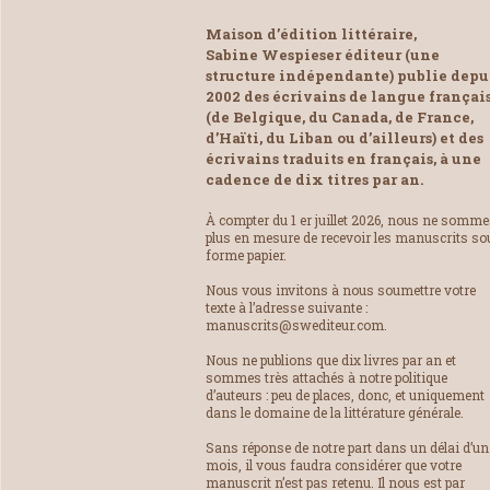
Maison d’édition littéraire,
Sabine Wespieser éditeur (une
structure indépendante) publie depu
2002 des écrivains de langue françai
(de Belgique, du Canada, de France,
d’Haïti, du Liban ou d’ailleurs) et des
écrivains traduits en français, à une
cadence de dix titres par an.
À compter du 1 er juillet 2026, nous ne somm
plus en mesure de recevoir les manuscrits so
forme papier.
Nous vous invitons à nous soumettre votre
texte à l’adresse suivante :
manuscrits@swediteur.com.
Nous ne publions que dix livres par an et
sommes très attachés à notre politique
d’auteurs : peu de places, donc, et uniquement
dans le domaine de la littérature générale.
Sans réponse de notre part dans un délai d’un
mois, il vous faudra considérer que votre
manuscrit n’est pas retenu. Il nous est par