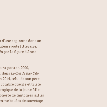
on d’une espionne dans un
euse joute littéraire,
s par la figure d’Anne
ques
, paru en 2000,
 ; dans
Le Ciel de Bay City
,
en 2014, celui de son père,
 l’ombre gracile et triste
agique de la jeune fille,
cohorte de fantômes jaillis
 comme bouées de sauvetage