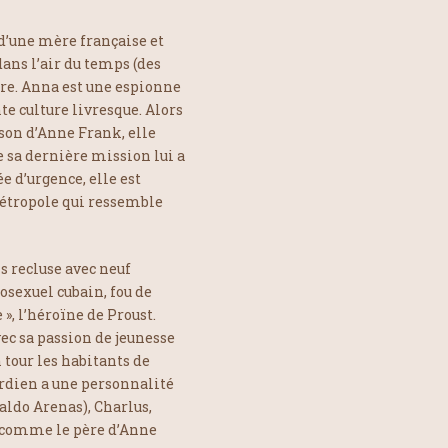
d’une mère française et
dans l’air du temps (des
ère. Anna est une espionne
e culture livresque. Alors
son d’Anne Frank, elle
de sa dernière mission lui a
e d’urgence, elle est
étropole qui ressemble
s recluse avec neuf
sexuel cubain, fou de
 », l’héroïne de Proust.
ec sa passion de jeunesse
n tour les habitants de
ardien a une personnalité
aldo Arenas), Charlus,
– comme le père d’Anne