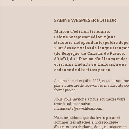
SABINE WESPIESER ÉDITEUR
Maison d’édition littéraire,
Sabine Wespieser éditeur (une
structure indépendante) publie depu
2002 des écrivains de langue françai
(de Belgique, du Canada, de France,
d’Haïti, du Liban ou d’ailleurs) et des
écrivains traduits en français, à une
cadence de dix titres par an.
À compter du 1 er juillet 2026, nous ne somm
plus en mesure de recevoir les manuscrits so
forme papier.
Nous vous invitons à nous soumettre votre
texte à l’adresse suivante :
manuscrits@swediteur.com.
Nous ne publions que dix livres par an et
sommes très attachés à notre politique
d’auteurs : peu de places, donc, et uniquement