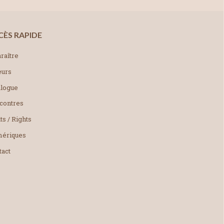
CÈS RAPIDE
raître
eurs
alogue
contres
ts / Rights
ériques
tact