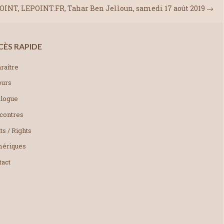
OINT, LEPOINT.FR, Tahar Ben Jelloun, samedi 17 août 2019
→
CÈS RAPIDE
raître
eurs
alogue
contres
ts / Rights
ériques
tact