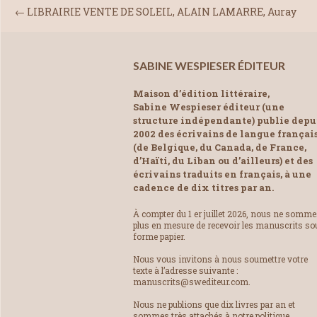
←
LIBRAIRIE VENTE DE SOLEIL, ALAIN LAMARRE, Auray
SABINE WESPIESER ÉDITEUR
Maison d’édition littéraire,
Sabine Wespieser éditeur (une
structure indépendante) publie depu
2002 des écrivains de langue françai
(de Belgique, du Canada, de France,
d’Haïti, du Liban ou d’ailleurs) et des
écrivains traduits en français, à une
cadence de dix titres par an.
À compter du 1 er juillet 2026, nous ne somm
plus en mesure de recevoir les manuscrits so
forme papier.
Nous vous invitons à nous soumettre votre
texte à l’adresse suivante :
manuscrits@swediteur.com.
Nous ne publions que dix livres par an et
sommes très attachés à notre politique