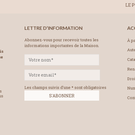
LE P
LETTRE D’INFORMATION
AC
Abonnez-vous pour recevoir toutes les
À pa
informations importantes de la Maison.
Aut
is
se
Cat
Ren
Droi
Les champs suivis d'une * sont obligatoires
Num
es
us
Con