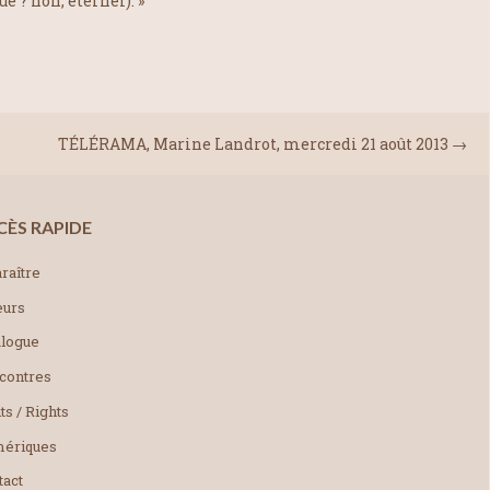
e ? non, éternel). »
TÉLÉRAMA, Marine Landrot, mercredi 21 août 2013
→
CÈS RAPIDE
raître
eurs
alogue
contres
ts / Rights
ériques
tact