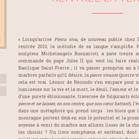
« Lorsqu’arrive
Pietra viva
, de nouveau publié chez 
rentrée 2013, la mélodie de sa langue s’amplifie.
sculpteur Michelangelo Buonarroti a juste trente a
commande du pape Jules II qui veut lui faire réal
Basilique Saint-Pierre ; il va passer presqu’un an à 
marbres parfaits qu’il désire, la
pierre vivante
(pierre vi
cela est vrai. Léonor de Récondo s’en empare pour 
lumineuse sur la vie et la mort, le deuil, l’amour et l
d’une pureté éblouissante, traversée de fulgurants écl
pierre et ne laisser, en son centre, que son cœur battant
), l
dans une métaphore qui prend corps : les blocs que l
montagne portent déjà en eux le potentiel et la prome
soyeuse à venir du marbre aux allures lisses de la c
les choisir ? Un livre somptueux et entêtant, dont