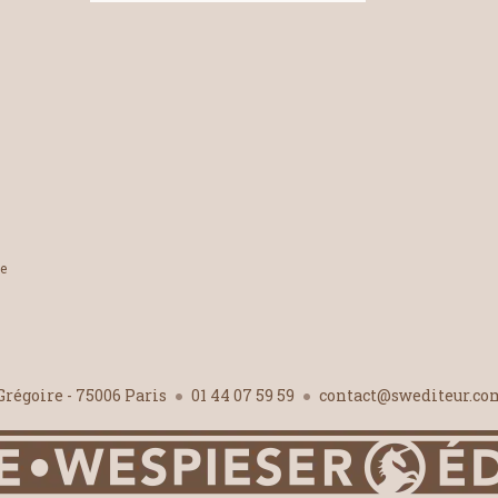
le
-Grégoire - 75006 Paris
01 44 07 59 59
contact@swediteur.c