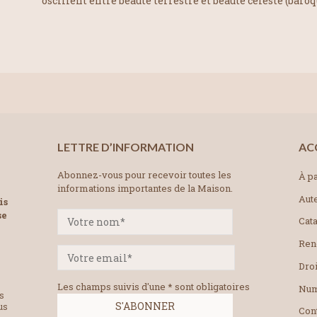
oscillent entre beauté terrestre et beauté céleste (baroqu
LETTRE D’INFORMATION
AC
Abonnez-vous pour recevoir toutes les
À pa
informations importantes de la Maison.
Aut
is
se
Cat
Ren
Droi
Les champs suivis d'une * sont obligatoires
Num
es
us
Con