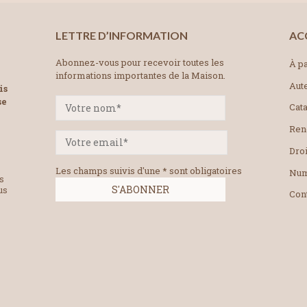
LETTRE D’INFORMATION
AC
Abonnez-vous pour recevoir toutes les
À pa
informations importantes de la Maison.
Aut
is
se
Cat
Ren
Droi
Les champs suivis d'une * sont obligatoires
Num
es
us
Con