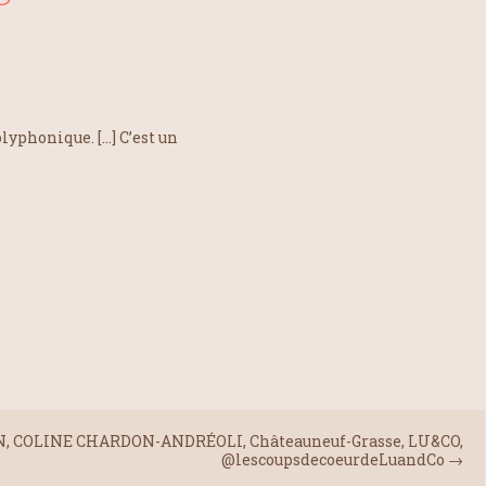
lyphonique. […] C’est un
, COLINE CHARDON-ANDRÉOLI, Châteauneuf-Grasse, LU&CO,
@lescoupsdecoeurdeLuandCo
→