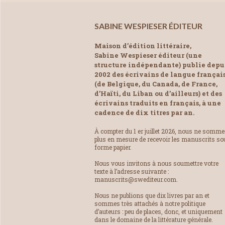
SABINE WESPIESER ÉDITEUR
Maison d’édition littéraire,
Sabine Wespieser éditeur (une
structure indépendante) publie depu
2002 des écrivains de langue françai
(de Belgique, du Canada, de France,
d’Haïti, du Liban ou d’ailleurs) et des
écrivains traduits en français, à une
cadence de dix titres par an.
À compter du 1 er juillet 2026, nous ne somm
plus en mesure de recevoir les manuscrits so
forme papier.
Nous vous invitons à nous soumettre votre
texte à l’adresse suivante :
manuscrits@swediteur.com.
Nous ne publions que dix livres par an et
sommes très attachés à notre politique
d’auteurs : peu de places, donc, et uniquement
dans le domaine de la littérature générale.