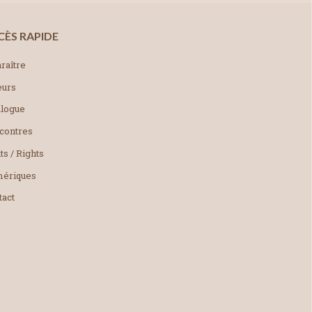
CÈS RAPIDE
raître
eurs
alogue
contres
ts / Rights
ériques
tact