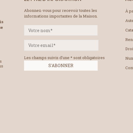
Abonnez-vous pour recevoir toutes les
À pa
informations importantes de la Maison.
Aut
is
se
Cat
Ren
Droi
Les champs suivis d'une * sont obligatoires
Num
es
us
Con