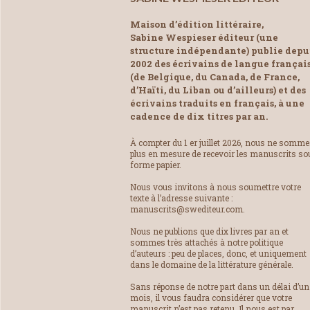
Maison d’édition littéraire,
Sabine Wespieser éditeur (une
structure indépendante) publie depu
2002 des écrivains de langue françai
(de Belgique, du Canada, de France,
d’Haïti, du Liban ou d’ailleurs) et des
écrivains traduits en français, à une
cadence de dix titres par an.
À compter du 1 er juillet 2026, nous ne somm
plus en mesure de recevoir les manuscrits so
forme papier.
Nous vous invitons à nous soumettre votre
texte à l’adresse suivante :
manuscrits@swediteur.com.
Nous ne publions que dix livres par an et
sommes très attachés à notre politique
d’auteurs : peu de places, donc, et uniquement
dans le domaine de la littérature générale.
Sans réponse de notre part dans un délai d’un
mois, il vous faudra considérer que votre
manuscrit n’est pas retenu. Il nous est par