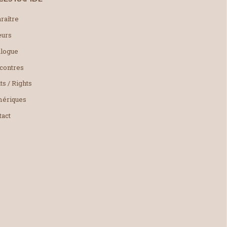
raître
eurs
alogue
contres
ts / Rights
ériques
tact