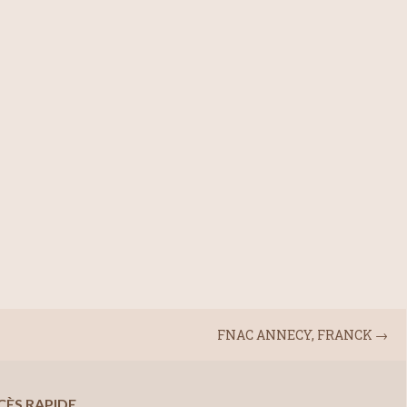
FNAC ANNECY, FRANCK
→
CÈS RAPIDE