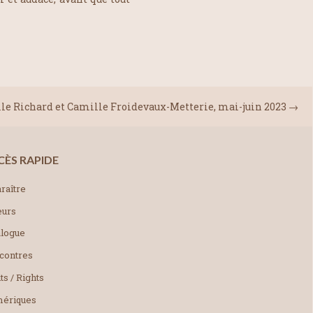
lle Richard et Camille Froidevaux-Metterie, mai-juin 2023
→
CÈS RAPIDE
raître
eurs
alogue
contres
ts / Rights
ériques