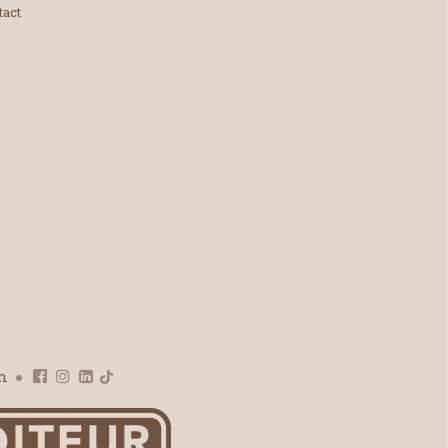
tact
om