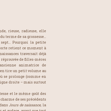
, rieuse, radieuse, elle
t du terme de sa grossesse…
e sept… Pourquoi la petite
a porte retient ce moment à
 naissances traversait déjà
e réprouvée de filles-mères
 ancienne animatrice de
 en tire un petit volume au
 où se prolonge (comme en
ligne droite – mais surtout
tesse et le même goût des
le charme de ses précédents
 dans
Jours de naissance
, la
r et audace, avant que tout