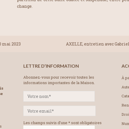
change.
0 mai 2023
AXELLE, entretien avec Gabrie
LETTRE D’INFORMATION
AC
Abonnez-vous pour recevoir toutes les
À pa
informations importantes de la Maison.
Aut
is
se
Cat
Ren
Droi
Les champs suivis d'une * sont obligatoires
Num
es