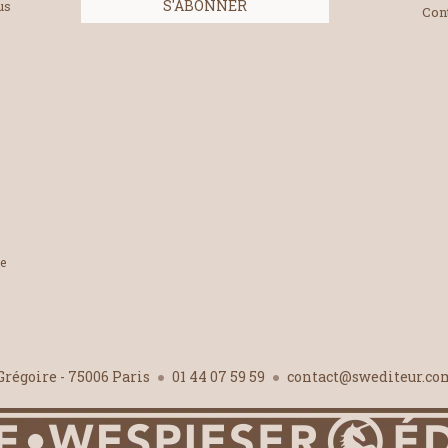
us
Con
le
-Grégoire - 75006 Paris
01 44 07 59 59
contact@swediteur.c