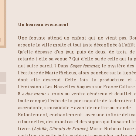
Un heureux événement
Une femme attend un enfant qui ne vient pas. Ronde
arpente la ville moite et tout juste déconfinée à l’affû
Qu’elle dépasse d’un jour, puis de deux, de trois, d
retarde-t-elle sa venue ? Qui d’elle ou de celle qui l
nul autre pareil ? Dans
Sages femmes
, le mystère des
l’écriture de Marie Richeux, alors penchée sur la ligné
dont elle descend. Cette fois, la productrice et
l’émission « Les Nouvelles Vagues » sur France Culture
8
« dos menu »
mais au ventre généreux et douillet,
toute conque) l’écho de la joie inquiète de la dernière 
ascendante, sinusoïdale – avant de mettre au monde.
Enfantement, enchantement : avec une infinie délica
ritournelles, des mantras et des signes qui faisaient 
livres (
Achille,
Climats de France)
, Marie Richeux trace
partition de cette bulle ouatée et suspendue, entre peu