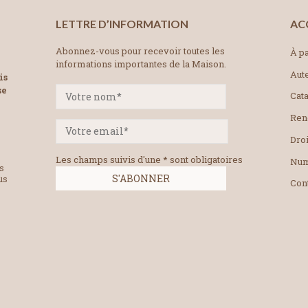
LETTRE D’INFORMATION
AC
Abonnez-vous pour recevoir toutes les
À pa
informations importantes de la Maison.
Aut
is
se
Cat
Ren
Droi
Les champs suivis d'une * sont obligatoires
Num
es
us
Con