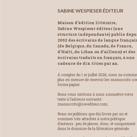
SABINE WESPIESER ÉDITEUR
Maison d’édition littéraire,
Sabine Wespieser éditeur (une
structure indépendante) publie depu
2002 des écrivains de langue françai
(de Belgique, du Canada, de France,
d’Haïti, du Liban ou d’ailleurs) et des
écrivains traduits en français, à une
cadence de dix titres par an.
À compter du 1 er juillet 2026, nous ne somm
plus en mesure de recevoir les manuscrits so
forme papier.
Nous vous invitons à nous soumettre votre
texte à l’adresse suivante :
manuscrits@swediteur.com.
Nous ne publions que dix livres par an et
sommes très attachés à notre politique
d’auteurs : peu de places, donc, et uniquement
dans le domaine de la littérature générale.