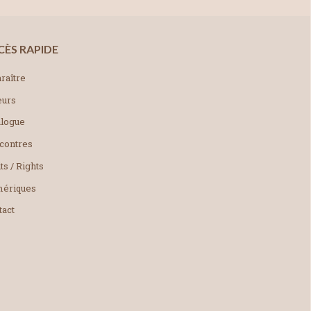
CÈS RAPIDE
raître
eurs
alogue
contres
ts / Rights
ériques
tact