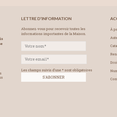
LETTRE D’INFORMATION
AC
Abonnez-vous pour recevoir toutes les
À pa
informations importantes de la Maison.
Aut
is
se
Cat
Ren
Droi
Les champs suivis d'une * sont obligatoires
Num
es
us
Con