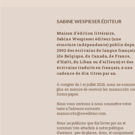
SABINE WESPIESER ÉDITEUR
Maison d’édition littéraire,
Sabine Wespieser éditeur (une
structure indépendante) publie depu
2002 des écrivains de langue françai
(de Belgique, du Canada, de France,
d’Haïti, du Liban ou d’ailleurs) et des
écrivains traduits en français, à une
cadence de dix titres par an.
À compter du 1 er juillet 2026, nous ne somm
plus en mesure de recevoir les manuscrits so
forme papier.
Nous vous invitons à nous soumettre votre
texte à l’adresse suivante :
manuscrits@swediteur.com.
Nous ne publions que dix livres par an et
sommes très attachés à notre politique
d’auteurs : peu de places, donc, et uniquement