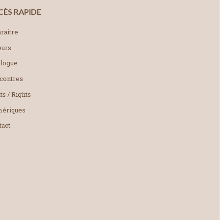
CÈS RAPIDE
raître
eurs
alogue
contres
ts / Rights
ériques
tact