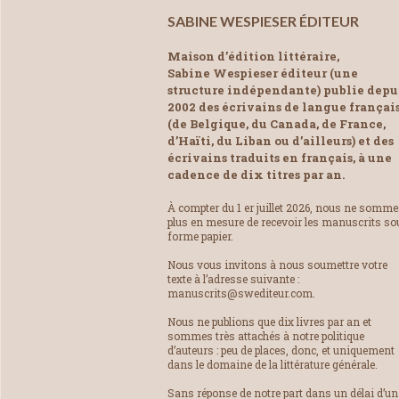
SABINE WESPIESER ÉDITEUR
Maison d’édition littéraire,
Sabine Wespieser éditeur (une
structure indépendante) publie depu
2002 des écrivains de langue françai
(de Belgique, du Canada, de France,
d’Haïti, du Liban ou d’ailleurs) et des
écrivains traduits en français, à une
cadence de dix titres par an.
À compter du 1 er juillet 2026, nous ne somm
plus en mesure de recevoir les manuscrits so
forme papier.
Nous vous invitons à nous soumettre votre
texte à l’adresse suivante :
manuscrits@swediteur.com.
Nous ne publions que dix livres par an et
sommes très attachés à notre politique
d’auteurs : peu de places, donc, et uniquement
dans le domaine de la littérature générale.
Sans réponse de notre part dans un délai d’un