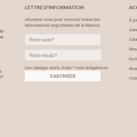
LETTRE D’INFORMATION
AC
Abonnez-vous pour recevoir toutes les
À pa
informations importantes de la Maison.
Aut
is
se
Cat
Ren
Droi
Les champs suivis d'une * sont obligatoires
Num
es
us
Con