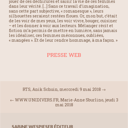
jouer de ces déchirures et saisir la vie de ces femmes
dans leur vérité. […] Sans ce travail d’imagination,
sans cette part subjective, « romanesque », leurs
silhouettes seraient restées floues. Or, mon but, c’était
de les voir de mes yeux, les voir vivre, bouger, cuisiner
– et les donner à voir aux lecteurs. Mélanger récit et
fiction m’a permis de mettre en lumière, sans jamais
les idéaliser, ces femmes méconnues, oubliées,
« mangées ». Et de leur rendre hommage, à ma façon. »
PRESSE WEB
RTS, Anik Schuin, mercredi 9 mai 2018
→
←
WWW.UNIDIVERS.FR, Marie-Anne Sburlino, jeudi 3
mai 2018
SABINE WESPIESER ÉDITEUR