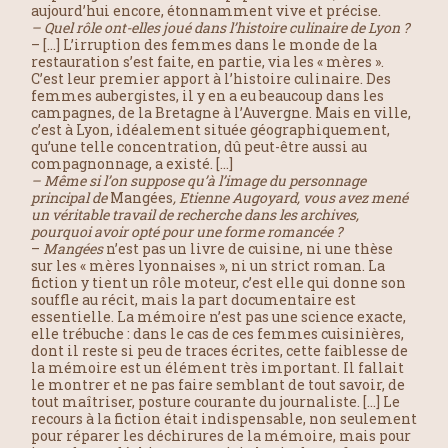
aujourd’hui encore, étonnamment vive et précise.
– Quel rôle ont-elles joué dans l’histoire culinaire de Lyon ?
– […] L’irruption des femmes dans le monde de la
restauration s’est faite, en partie, via les « mères ».
C’est leur premier apport à l’histoire culinaire. Des
femmes aubergistes, il y en a eu beaucoup dans les
campagnes, de la Bretagne à l’Auvergne. Mais en ville,
c’est à Lyon, idéalement située géographiquement,
qu’une telle concentration, dû peut-être aussi au
compagnonnage, a existé. […]
– Même si l’on suppose qu’à l’image du personnage
principal de
Mangées
, Etienne Augoyard, vous avez mené
un véritable travail de recherche dans les archives,
pourquoi avoir opté pour une forme romancée ?
–
Mangées
n’est pas un livre de cuisine, ni une thèse
sur les « mères lyonnaises », ni un strict roman. La
fiction y tient un rôle moteur, c’est elle qui donne son
souffle au récit, mais la part documentaire est
essentielle. La mémoire n’est pas une science exacte,
elle trébuche : dans le cas de ces femmes cuisinières,
dont il reste si peu de traces écrites, cette faiblesse de
la mémoire est un élément très important. Il fallait
le montrer et ne pas faire semblant de tout savoir, de
tout maîtriser, posture courante du journaliste. […] Le
recours à la fiction était indispensable, non seulement
pour réparer les déchirures de la mémoire, mais pour