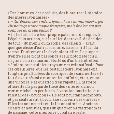
« Des hommes, des produits, des histoires : L’histoire
des mères lyonnaises »
«
– Qui étaient ces « mères lyonnaises » immortalisées par
l’histoire gastronomique française, mais finalement peu
connues du grand public ?
– […] Le fait d’être leur propre patronne, de régner, à
l’égal d’un artisan, sur leur lieu de travail, de décider
de tout – du menu, du marché, des clients – avait
quelque chose d’extraordinaire, au sens littéral du
terme. Et sûrement le devinaient-elles. La plupart
d’entre elles n’ont pas songé à leur notoriété : qu’il
s’agisse d’un restaurant étoilé ou d’un bistrot, elles
s’étaient construit leur royaume et cela suffisait. Pour
ces cuisinières, que les restaurateurs lyonnais ont
longtemps affublées du sobriquet de « cuisinettes », le
fait d’avoir réussi à monter leur affaire, était, en soi,
une victoire. Pas question d’en rajouter. L’histoire
officielle n’a pas gardé trace des « mères », sinon
comme label un peu kitch, à vocation touristique, à
l’instar des « bouchons ». Ils sont pourtant nombreux,
et pas seulement à Lyon, à se souvenir des « mères ».
Elles les ont nourris et ils les ont aimées. Anciens
clients et habitués, gens du quartier ou gastronomes
de passage : cette mémoire populaire reste,