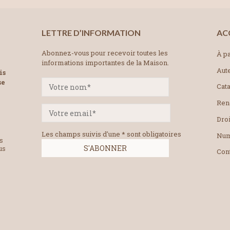
LETTRE D’INFORMATION
AC
Abonnez-vous pour recevoir toutes les
À pa
informations importantes de la Maison.
Aut
is
se
Cat
Ren
Droi
Les champs suivis d'une * sont obligatoires
Num
es
us
Con