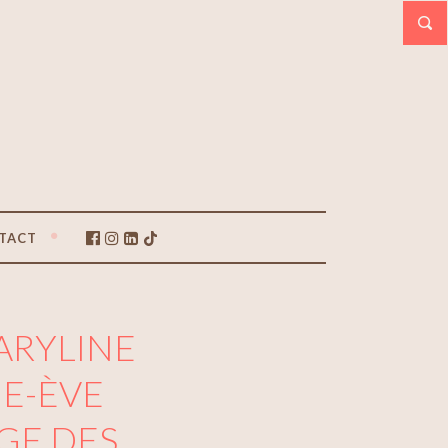
TACT
ARYLINE
IE-ÈVE
GE DES