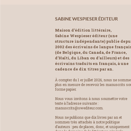
SABINE WESPIESER ÉDITEUR
Maison d’édition littéraire,
Sabine Wespieser éditeur (une
structure indépendante) publie depu
2002 des écrivains de langue françai
(de Belgique, du Canada, de France,
d’Haïti, du Liban ou d’ailleurs) et des
écrivains traduits en français, à une
cadence de dix titres par an.
À compter du 1 er juillet 2026, nous ne somm
plus en mesure de recevoir les manuscrits so
forme papier.
Nous vous invitons à nous soumettre votre
texte à l’adresse suivante :
manuscrits@swediteur.com.
Nous ne publions que dix livres par an et
sommes très attachés à notre politique
d’auteurs : peu de places, donc, et uniquement