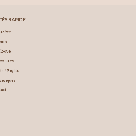
CÈS RAPIDE
raître
eurs
alogue
contres
ts / Rights
ériques
tact