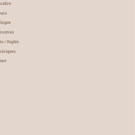
raître
eurs
alogue
contres
ts / Rights
ériques
tact