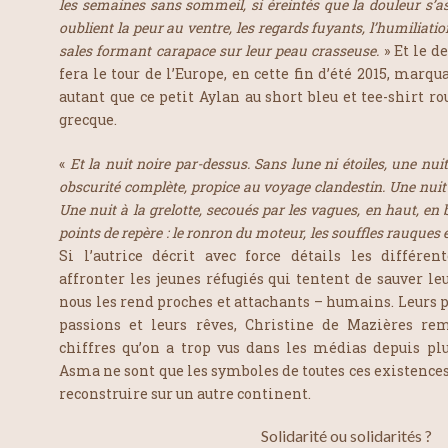
les semaines sans sommeil, si éreintés que la douleur s’as
oublient la peur au ventre, les regards fuyants, l’humiliati
sales formant carapace sur leur peau crasseuse.
» Et le d
fera le tour de l’Europe, en cette fin d’été 2015, marq
autant que ce petit Aylan au short bleu et tee-shirt r
grecque.
«
Et la nuit noire par-dessus. Sans lune ni étoiles, une nu
obscurité complète, propice au voyage clandestin. Une nuit
Une nuit à la grelotte, secoués par les vagues, en haut, en b
points de repère : le ronron du moteur, les souffles rauques 
Si l’autrice décrit avec force détails les différe
affronter les jeunes réfugiés qui tentent de sauver leu
nous les rend proches et attachants – humains. Leurs pe
passions et leurs rêves, Christine de Mazières rem
chiffres qu’on a trop vus dans les médias depuis p
Asma ne sont que les symboles de toutes ces existences 
reconstruire sur un autre continent.
Solidarité ou solidarités ?