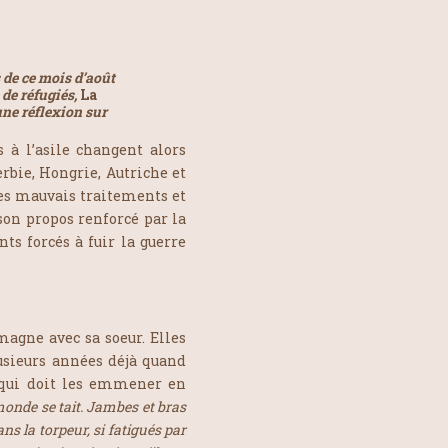
de ce mois d’août
 de réfugiés,
La
une réflexion sur
s à l’asile changent alors
erbie, Hongrie, Autriche et
les mauvais traitements et
 son propos renforcé par la
ts forcés à fuir la guerre
magne avec sa soeur. Elles
lusieurs années déjà quand
e qui doit les emmener en
onde se tait. Jambes et bras
s la torpeur, si fatigués par