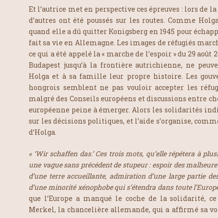
Et l’autrice met en perspective ces épreuves : lors de 
d’autres ont été poussés sur les routes. Comme Holga
quand elle a dû quitter Konigsberg en 1945 pour échapp
fait sa vie en Allemagne. Les images de réfugiés march
ce qui a été appelé la « marche de l’espoir » du 29 août 2
Budapest jusqu’à la frontière autrichienne, ne peuv
Holga et à sa famille leur propre histoire. Les gou
hongrois semblent ne pas vouloir accepter les réfugi
malgré des Conseils européens et discussions entre chef
européenne peine à émerger. Alors les solidarités ind
sur les décisions politiques, et l’aide s’organise, comm
d’Holga.
« ‘Wir schaffen das.’ Ces trois mots, qu’elle répétera à plu
une vague sans précédent de stupeur : espoir des malheur
d’une terre accueillante, admiration d’une large partie de
d’une minorité xénophobe qui s’étendra dans toute l’Europe
que l’Europe a manqué le coche de la solidarité, ce 
Merkel, la chancelière allemande, qui a affirmé sa vol