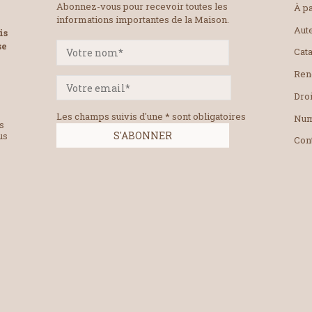
Abonnez-vous pour recevoir toutes les
À pa
informations importantes de la Maison.
Aut
is
se
Cat
Ren
Droi
Les champs suivis d'une * sont obligatoires
Num
es
us
Con