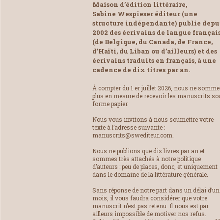
Maison d’édition littéraire,
Sabine Wespieser éditeur (une
structure indépendante) publie depu
2002 des écrivains de langue françai
(de Belgique, du Canada, de France,
d’Haïti, du Liban ou d’ailleurs) et des
écrivains traduits en français, à une
cadence de dix titres par an.
À compter du 1 er juillet 2026, nous ne somm
plus en mesure de recevoir les manuscrits so
forme papier.
Nous vous invitons à nous soumettre votre
texte à l’adresse suivante :
manuscrits@swediteur.com.
Nous ne publions que dix livres par an et
sommes très attachés à notre politique
d’auteurs : peu de places, donc, et uniquement
dans le domaine de la littérature générale.
Sans réponse de notre part dans un délai d’un
mois, il vous faudra considérer que votre
manuscrit n’est pas retenu. Il nous est par
ailleurs impossible de motiver nos refus.