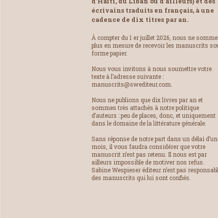
d’Haïti, du Liban ou d’ailleurs) et des
écrivains traduits en français, à une
cadence de dix titres par an.
À compter du 1 er juillet 2026, nous ne somm
plus en mesure de recevoir les manuscrits so
forme papier.
Nous vous invitons à nous soumettre votre
texte à l’adresse suivante :
manuscrits@swediteur.com.
Nous ne publions que dix livres par an et
sommes très attachés à notre politique
d’auteurs : peu de places, donc, et uniquement
dans le domaine de la littérature générale.
Sans réponse de notre part dans un délai d’un
mois, il vous faudra considérer que votre
manuscrit n’est pas retenu. Il nous est par
ailleurs impossible de motiver nos refus.
Sabine Wespieser éditeur n’est pas responsab
des manuscrits qui lui sont confiés.