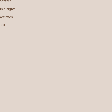
contres
ts / Rights
ériques
tact