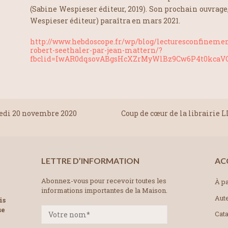
(Sabine Wespieser éditeur, 2019). Son prochain ouvrage
Wespieser éditeur) paraîtra en mars 2021.
http://www.hebdoscope.fr/wp/blog/lecturesconfinemen
robert-seethaler-par-jean-mattern/?
fbclid=IwAR0dqsovABgsHcXZrMyWlBz9Cw6P4t0kca
di 20 novembre 2020
Coup de cœur de la librairie 
LETTRE D’INFORMATION
AC
Abonnez-vous pour recevoir toutes les
À pa
informations importantes de la Maison.
Aut
is
se
Cat