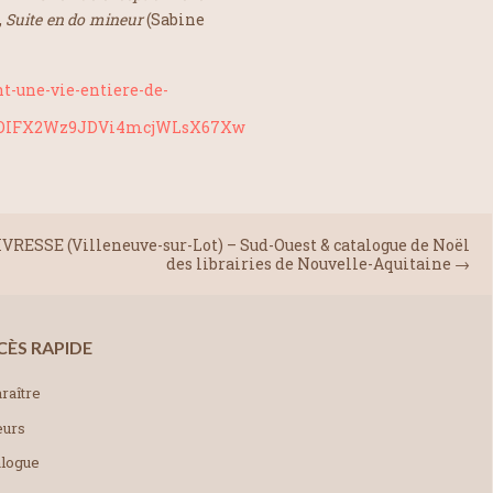
,
Suite en do mineur
(Sabine
t-une-vie-entiere-de-
VOIFX2Wz9JDVi4mcjWLsX67Xw
LIVRESSE (Villeneuve-sur-Lot) – Sud-Ouest & catalogue de Noël
des librairies de Nouvelle-Aquitaine
→
CÈS RAPIDE
raître
eurs
alogue