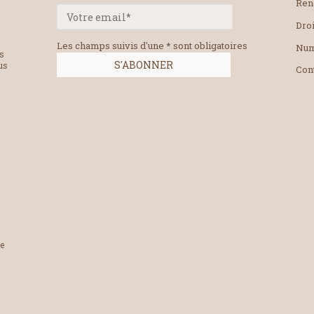
Ren
Droi
Les champs suivis d'une * sont obligatoires
Num
es
us
Con
le